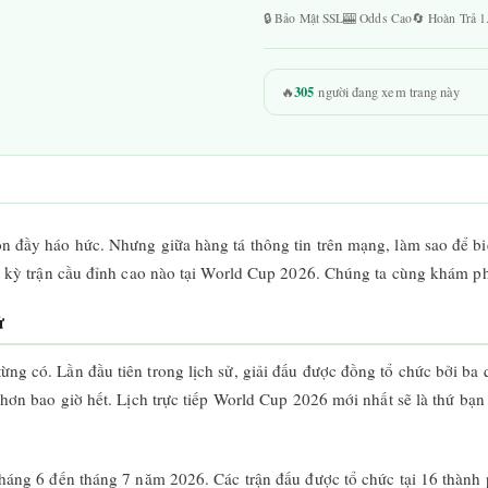
🔒 Bảo Mật SSL
🎰 Odds Cao
🔄 Hoàn Trả 
305
🔥
người đang xem trang này
 đầy háo hức. Nhưng giữa hàng tá thông tin trên mạng, làm sao để biết
ất kỳ trận cầu đỉnh cao nào tại World Cup 2026. Chúng ta cùng khám p
ử
ừng có. Lần đầu tiên trong lịch sử, giải đấu được đồng tổ chức bởi b
hơn bao giờ hết. Lịch trực tiếp World Cup 2026 mới nhất sẽ là thứ bạn 
tháng 6 đến tháng 7 năm 2026. Các trận đấu được tổ chức tại 16 thành