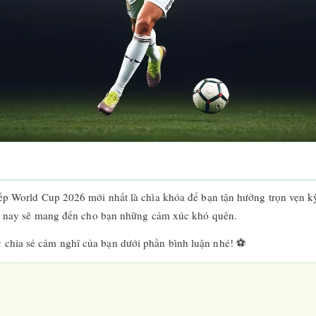
ếp World Cup 2026 mới nhất là chìa khóa để bạn tận hưởng trọn vẹn kỳ
năm nay sẽ mang đến cho bạn những cảm xúc khó quên.
chia sẻ cảm nghĩ của bạn dưới phần bình luận nhé! ⚽