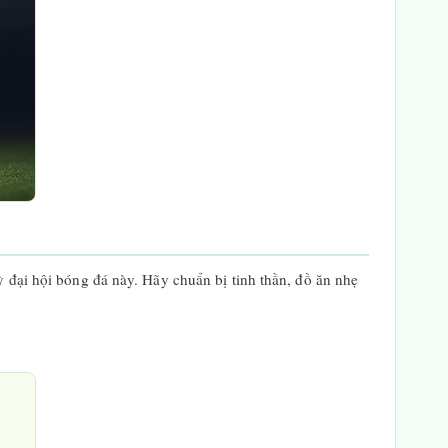
 đại hội bóng đá này. Hãy chuẩn bị tinh thần, đồ ăn nhẹ