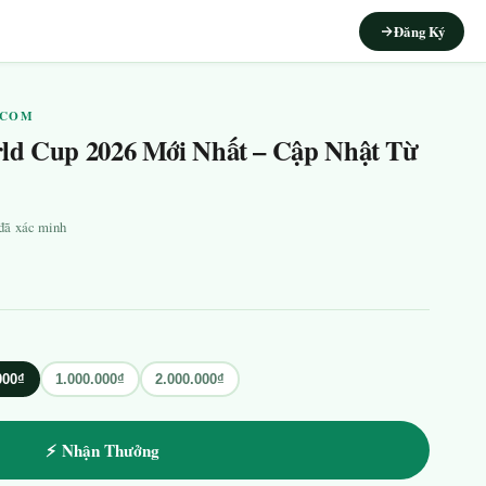
Đăng Ký
A.COM
ld Cup 2026 Mới Nhất – Cập Nhật Từ
á đã xác minh
000₫
1.000.000₫
2.000.000₫
⚡ Nhận Thưởng