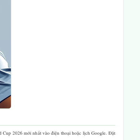
orld Cup 2026 mới nhất vào điện thoại hoặc lịch Google. Đặt