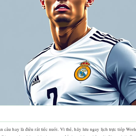
n cầu hay là điều rất tiếc nuối. Vì thế, hãy lưu ngay lịch trực tiếp W