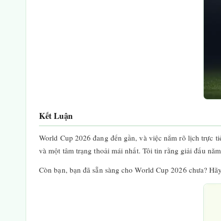
Kết Luận
World Cup 2026 đang đến gần, và việc nắm rõ lịch trực ti
và một tâm trạng thoải mái nhất. Tôi tin rằng giải đấu 
Còn bạn, bạn đã sẵn sàng cho World Cup 2026 chưa? Hãy 