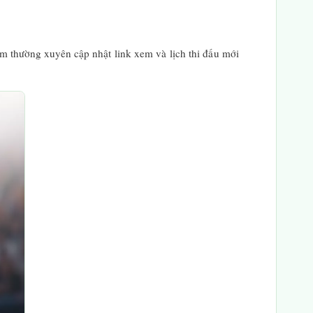
m thường xuyên cập nhật link xem và lịch thi đấu mới