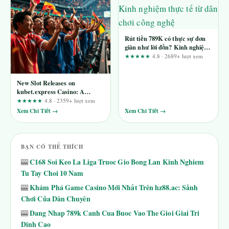
Rút tiền 789K có thực sự đơn
giản như lời đồn? Kinh nghiệm
thực tế từ dân chơi công nghệ
★★★★★
4.8 · 2689+ lượt xem
New Slot Releases on
kubet.express Casino: A
Practical Review from First
★★★★★
4.8 · 2359+ lượt xem
Visit to First Cash-Out
Xem Chi Tiết →
Xem Chi Tiết →
BẠN CÓ THỂ THÍCH
C168 Soi Keo La Liga Truoc Gio Bong Lan Kinh Nghiem
🎰
Tu Tay Choi 10 Nam
Khám Phá Game Casino Mới Nhất Trên hz88.ac: Sảnh
🎰
Chơi Của Dân Chuyên
Dang Nhap 789k Canh Cua Buoc Vao The Gioi Giai Tri
🎰
Dinh Cao