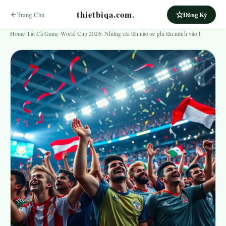
thietbiqa.com
.
Trang Chủ
Đăng Ký
Home
›
Tất Cả Game
›
World Cup 2026: Những cái tên nào sẽ ghi tên mình vào l