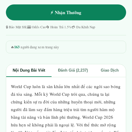
⚡ Nhận Thưởng
🔒 Bảo Mật SSL
🎰 Odds Cao
🔄 Hoàn Trả 1.5%
💳 Đa Kênh Nạp
163
🔥
người đang xem trang này
Nội Dung Bài Viết
Đánh Giá (2,237)
Giao Dịch
World Cup luôn là sân khấu lớn nhất để các ngôi sao bóng
đá tỏa sáng. Mỗi kỳ World Cup trôi qua, chúng ta lại
chứng kiến sự ra đời của những huyền thoại mới, những
người đã làm say đắm hàng triệu trái tim người hâm mộ
bằng tài năng và bản lĩnh phi thường. World Cup 2026
hứa hẹn sẽ không phải là ngoại lệ. Với thể thức mở rộng