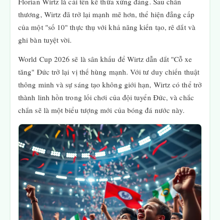
Florian Wirtz là cái tên kế thừa xứng đáng. Sau chấn
thương, Wirtz đã trở lại mạnh mẽ hơn, thể hiện đẳng cấp
của một "số 10" thực thụ với khả năng kiến tạo, rê dắt và
ghi bàn tuyệt vời.
World Cup 2026 sẽ là sân khấu để Wirtz dẫn dắt "Cỗ xe
tăng" Đức trở lại vị thế hùng mạnh. Với tư duy chiến thuật
thông minh và sự sáng tạo không giới hạn, Wirtz có thể trở
thành linh hồn trong lối chơi của đội tuyển Đức, và chắc
chắn sẽ là một biểu tượng mới của bóng đá nước này.