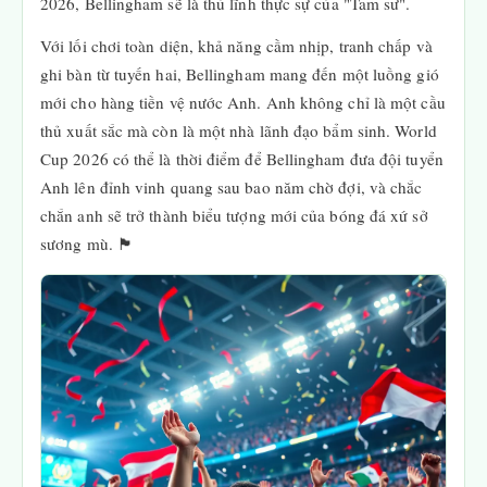
2026, Bellingham sẽ là thủ lĩnh thực sự của "Tam sư".
Với lối chơi toàn diện, khả năng cầm nhịp, tranh chấp và
ghi bàn từ tuyến hai, Bellingham mang đến một luồng gió
mới cho hàng tiền vệ nước Anh. Anh không chỉ là một cầu
thủ xuất sắc mà còn là một nhà lãnh đạo bẩm sinh. World
Cup 2026 có thể là thời điểm để Bellingham đưa đội tuyển
Anh lên đỉnh vinh quang sau bao năm chờ đợi, và chắc
chắn anh sẽ trở thành biểu tượng mới của bóng đá xứ sở
sương mù. 🏴󠁧󠁢󠁥󠁮󠁧󠁿