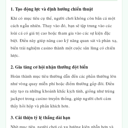
1. Tạo động lực và định hướng chiến thuật
Khi có mục tiêu cụ thể, người chơi không còn bắn cá một
cách ngẫu nhiên. Thay vào đó, bạn sẽ tập trung vào các
loài cá có giá trị cao hoặc tham gia vào các sự kiện đặc
biệt. Điều này giúp nâng cao kỹ năng quan sát và phản xạ,
biến trải nghiệm casino thành một cuộc săn lùng có chiến
lược.
2. Gia tăng cơ hội nhận thưởng đột biến
Hoàn thành mục tiêu thường dẫn đến các phần thưởng lớn
như vòng quay miễn phí hoặc điểm thưởng gấp đôi. Điều
này tạo ra những khoảnh khắc kịch tính, giống như trúng
jackpot trong casino truyền thống, giúp người chơi cảm
thấy hồi hộp và phấn khích hơn.
3. Cải thiện tỷ lệ thắng dài hạn
Nhờ mục tiêu, người chơi có xu hướng kiên nhẫn hơn và