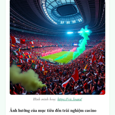
Hình minh hoạ:
https://vic.loans/
Ảnh hưởng của mục tiêu đến trải nghiệm casino