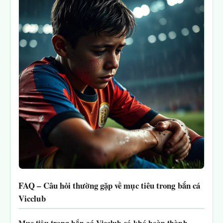
FAQ – Câu hỏi thường gặp về mục tiêu trong bắn cá
Vicclub