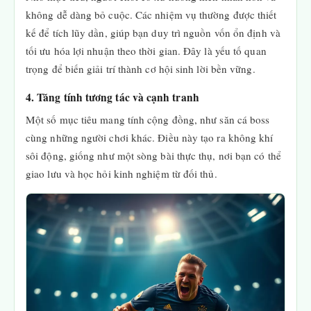
không dễ dàng bỏ cuộc. Các nhiệm vụ thường được thiết
kế để tích lũy dần, giúp bạn duy trì nguồn vốn ổn định và
tối ưu hóa lợi nhuận theo thời gian. Đây là yếu tố quan
trọng để biến giải trí thành cơ hội sinh lời bền vững.
4. Tăng tính tương tác và cạnh tranh
Một số mục tiêu mang tính cộng đồng, như săn cá boss
cùng những người chơi khác. Điều này tạo ra không khí
sôi động, giống như một sòng bài thực thụ, nơi bạn có thể
giao lưu và học hỏi kinh nghiệm từ đối thủ.