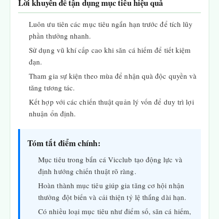
Lời khuyên để tận dụng mục tiêu hiệu quả
Luôn ưu tiên các mục tiêu ngắn hạn trước để tích lũy
phần thưởng nhanh.
Sử dụng vũ khí cấp cao khi săn cá hiếm để tiết kiệm
đạn.
Tham gia sự kiện theo mùa để nhận quà độc quyền và
tăng tương tác.
Kết hợp với các chiến thuật quản lý vốn để duy trì lợi
nhuận ổn định.
Tóm tắt điểm chính:
Mục tiêu trong bắn cá Vicclub tạo động lực và
định hướng chiến thuật rõ ràng.
Hoàn thành mục tiêu giúp gia tăng cơ hội nhận
thưởng đột biến và cải thiện tỷ lệ thắng dài hạn.
Có nhiều loại mục tiêu như điểm số, săn cá hiếm,