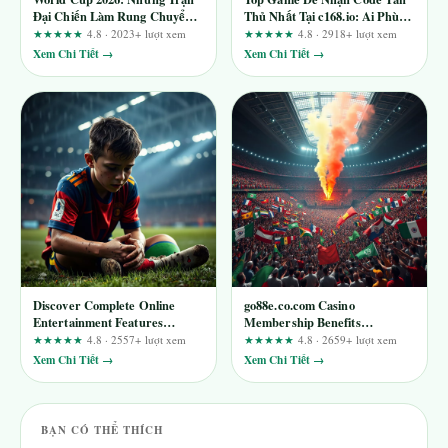
Đại Chiến Làm Rung Chuyển
Thủ Nhất Tại c168.io: Ai Phù
Toàn Cầu
Hợp Và Ai Nên Tránh?
★★★★★
4.8 · 2023+ lượt xem
★★★★★
4.8 · 2918+ lượt xem
Xem Chi Tiết →
Xem Chi Tiết →
Discover Complete Online
go88e.co.com Casino
Entertainment Features
Membership Benefits
Through 123b8.blog
Evaluated: A Risk-
★★★★★
4.8 · 2557+ lượt xem
★★★★★
4.8 · 2659+ lượt xem
Management Review of
Xem Chi Tiết →
Xem Chi Tiết →
Transparency, Speed, Usability,
Security and Support
BẠN CÓ THỂ THÍCH