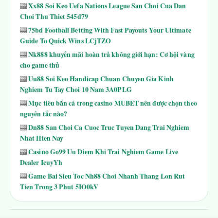
Xx88 Soi Keo Uefa Nations League San Choi Cua Dan
🎰
Choi Thu Thiet 545d79
75bd Football Betting With Fast Payouts Your Ultimate
🎰
Guide To Quick Wins LCjTZO
Nk888 khuyến mãi hoàn trả không giới hạn: Cơ hội vàng
🎰
cho game thủ
Uu88 Soi Keo Handicap Chuan Chuyen Gia Kinh
🎰
Nghiem Tu Tay Choi 10 Nam 3A0PLG
Mục tiêu bắn cá trong casino MUBET nên được chọn theo
🎰
nguyên tắc nào?
Dn88 San Choi Ca Cuoc Truc Tuyen Dang Trai Nghiem
🎰
Nhat Hien Nay
Casino Go99 Uu Diem Khi Trai Nghiem Game Live
🎰
Dealer IcuyYh
Game Bai Sieu Toc Nh88 Choi Nhanh Thang Lon Rut
🎰
Tien Trong 3 Phut 5IO0kV