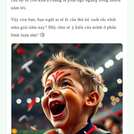
năm tới.
Vậy còn bạn, bạn nghĩ ai sẽ là cầu thủ trẻ xuất sắc nhất
mùa giải năm nay? Hãy chia sẻ ý kiến của mình ở phần
bình luận nhé! 🧐