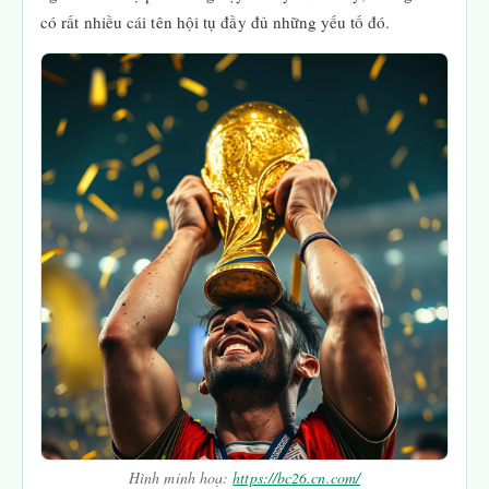
có rất nhiều cái tên hội tụ đầy đủ những yếu tố đó.
Hình minh hoạ:
https://bc26.cn.com/