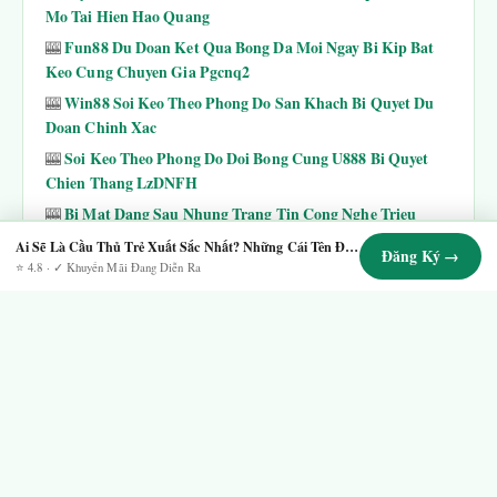
Mo Tai Hien Hao Quang
Fun88 Du Doan Ket Qua Bong Da Moi Ngay Bi Kip Bat
🎰
Keo Cung Chuyen Gia Pgcnq2
Win88 Soi Keo Theo Phong Do San Khach Bi Quyet Du
🎰
Doan Chinh Xac
Soi Keo Theo Phong Do Doi Bong Cung U888 Bi Quyet
🎰
Chien Thang LzDNFH
Bi Mat Dang Sau Nhung Trang Tin Cong Nghe Trieu
🎰
View Ma It Ai Noi Cho Ban Biet
Ai Sẽ Là Cầu Thủ Trẻ Xuất Sắc Nhất? Những Cái Tên Đáng Chú Ý Trong Mùa Giải Năm Nay
Đăng Ký →
World Cup 2026: Bước Ngoặt Lịch Sử Chứng Minh Sức
🎰
⭐ 4.8 · ✓ Khuyến Mãi Đang Diễn Ra
Mạnh Bóng Đá Thế Giới
Choi Game Bai Nk888 Bi Quyet Chien Thang Lon Cho
🎰
Tan Thu
© 2026 thietbiqa.com — Nhà Cái Uy Tín
Contact
·
Chính Sách Giao Dịch
·
Chính Sách Hoàn Trả
·
Chính Sách Bảo Mật
·
Điều Khoản Dịch Vụ
·
Tra Cứu Vé
·
Tất Cả Game
·
Sitemap