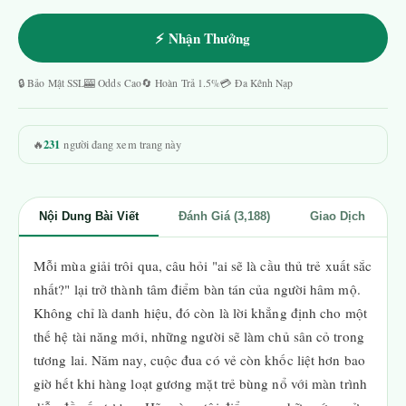
⚡ Nhận Thưởng
🔒 Bảo Mật SSL
🎰 Odds Cao
🔄 Hoàn Trả 1.5%
💳 Đa Kênh Nạp
231
🔥
người đang xem trang này
Nội Dung Bài Viết
Đánh Giá (3,188)
Giao Dịch
Mỗi mùa giải trôi qua, câu hỏi "ai sẽ là cầu thủ trẻ xuất sắc
nhất?" lại trở thành tâm điểm bàn tán của người hâm mộ.
Không chỉ là danh hiệu, đó còn là lời khẳng định cho một
thế hệ tài năng mới, những người sẽ làm chủ sân cỏ trong
tương lai. Năm nay, cuộc đua có vẻ còn khốc liệt hơn bao
giờ hết khi hàng loạt gương mặt trẻ bùng nổ với màn trình