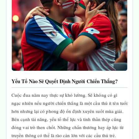
Yếu Tố Nào Sẽ Quyết Định Người Chiến Thắng?
Cuộc đua năm nay thực sự khó lường. Sẽ không có gì
ngạc nhiên nếu người chiến thắng là một cầu thủ ít tên tuổi
hơn nhưng lại có phong độ ổn định xuyên suốt mùa giải.
Bên cạnh tài năng, yếu tố thể lực và tinh thần thép cũng
đóng vai trò then chốt. Những chấn thương hay áp lực từ
truyền thông có thể là rào cản lớn với các cầu thủ trẻ.