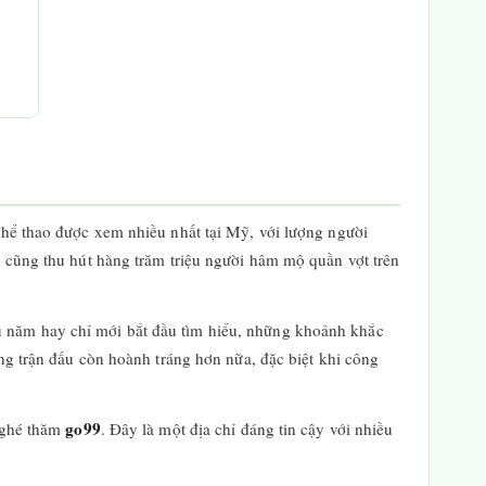
thể thao được xem nhiều nhất tại Mỹ, với lượng người
 cũng thu hút hàng trăm triệu người hâm mộ quần vợt trên
 năm hay chỉ mới bắt đầu tìm hiểu, những khoảnh khắc
ng trận đấu còn hoành tráng hơn nữa, đặc biệt khi công
go99
n ghé thăm
. Đây là một địa chỉ đáng tin cậy với nhiều