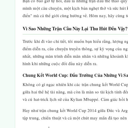
Bạn có bao giờ tự hỏi, đâu là những trận đấu thể thao qu
mình một câu chuyện, một kịch bản nghẹt thở và sức hút 
điển" mà cả thế giới cùng hướng về. Hôm nay, hãy cùng tô
Vì Sao Những Trận Cầu Này Lại Thu Hút Đến Vậy?
Trước khi đi vào chi tiết, tôi muốn bạn hiểu rằng, lượng 
điểm diễn ra, câu chuyện truyền thông, sự kỳ vọng của n
nhất, những màn trình diễn mãn nhãn và những khoảnh khắ
hình khi những cuộc đối đầu này diễn ra.
Chung Kết World Cup: Đấu Trường Của Những Vì S
Không có gì ngạc nhiên khi các trận chung kết World Cup
giữa hai thế hệ tài năng, mà còn là màn so tài kịch tính 
và cú hat-trick lịch sử của Kylian Mbappé. Cảm giác hồi h
Hay như trận chung kết World Cup 2014 giữa Đức và Argent
tập trung, chiến thuật và cả một chút may mắn đã tạo nên 