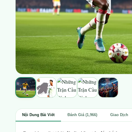
Nội Dung Bài Viết
Đánh Giá (1,966)
Giao Dịch