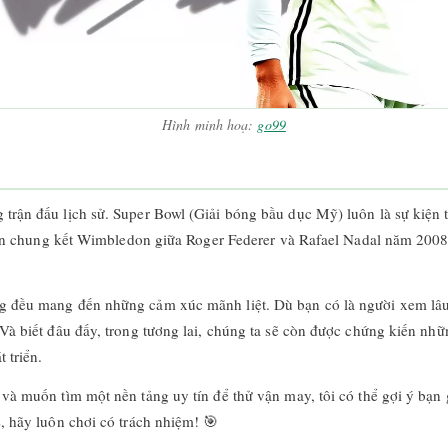
Hình minh hoạ:
go99
trận đấu lịch sử. Super Bowl (Giải bóng bầu dục Mỹ) luôn là sự kiện 
Trận chung kết Wimbledon giữa Roger Federer và Rafael Nadal năm 2008
g đều mang đến những cảm xúc mãnh liệt. Dù bạn có là người xem lâu
Và biết đâu đấy, trong tương lai, chúng ta sẽ còn được chứng kiến nhữ
 triển.
 và muốn tìm một nền tảng uy tín để thử vận may, tôi có thể gợi ý bạ
, hãy luôn chơi có trách nhiệm! 🎯