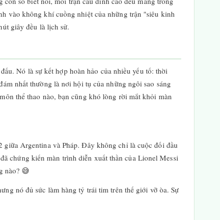
g con số biết nói, mỗi trận cầu đỉnh cao đều mang trong
nh vào không khí cuồng nhiệt của những trận "siêu kinh
t giây đều là lịch sử.
 đấu. Nó là sự kết hợp hoàn hảo của nhiều yếu tố: thời
đám nhất thường là nơi hội tụ của những ngôi sao sáng
 môn thể thao nào, bạn cũng khó lòng rời mắt khỏi màn
2 giữa Argentina và Pháp. Đây không chỉ là cuộc đối đầu
y đã chứng kiến màn trình diễn xuất thần của Lionel Messi
ng nào? 😅
g nó đủ sức làm hàng tỷ trái tim trên thế giới vỡ òa. Sự