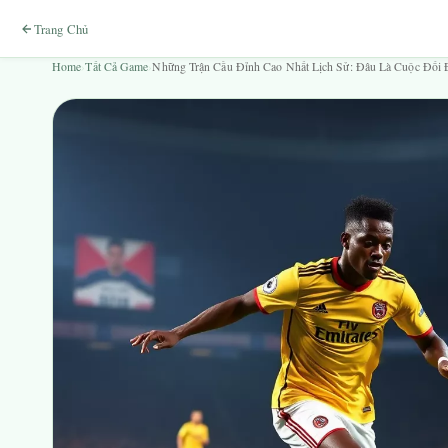
Trang Chủ
Home
›
Tất Cả Game
›
Những Trận Cầu Đỉnh Cao Nhất Lịch Sử: Đâu Là Cuộc Đối 