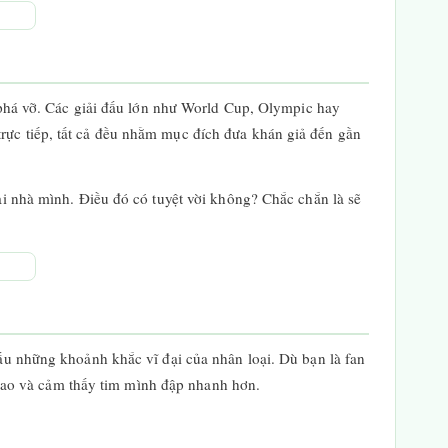
 phá vỡ. Các giải đấu lớn như World Cup, Olympic hay
ực tiếp, tất cả đều nhằm mục đích đưa khán giả đến gần
i nhà mình. Điều đó có tuyệt vời không? Chắc chắn là sẽ
ấu những khoảnh khắc vĩ đại của nhân loại. Dù bạn là fan
h cao và cảm thấy tim mình đập nhanh hơn.