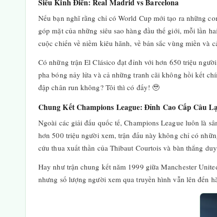
Siêu Kinh Điển: Real Madrid vs Barcelona
Nếu bạn nghĩ rằng chỉ có World Cup mới tạo ra những con 
góp mặt của những siêu sao hàng đầu thế giới, mỗi lần hai
cuộc chiến về niềm kiêu hãnh, về bản sắc vùng miền và 
Có những trận El Clásico đạt đỉnh với hơn 650 triệu ngườ
pha bóng nảy lửa và cả những tranh cãi không hồi kết chí
đập chân run không? Tôi thì có đấy! 🥹
Chung Kết Champions League: Đỉnh Cao Cấp Câu Lạ
Ngoài các giải đấu quốc tế, Champions League luôn là sâ
hơn 500 triệu người xem, trận đấu này không chỉ có nhữ
cứu thua xuất thần của Thibaut Courtois và bàn thắng duy 
Hay như trận chung kết năm 1999 giữa Manchester United
nhưng số lượng người xem qua truyền hình vẫn lên đến hàn