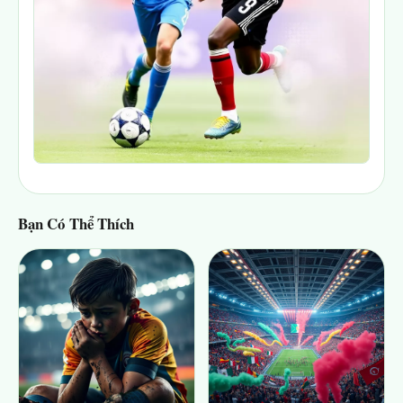
Bạn Có Thể Thích