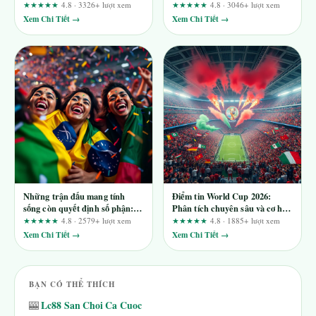
Evaluated: A Risk-
Minimalist Walkthrough for
★★★★★
4.8 · 3326+ lượt xem
★★★★★
4.8 · 3046+ lượt xem
Management Review of
Beginners
Xem Chi Tiết →
Xem Chi Tiết →
Transparency, Speed, Usability,
Security and Support
Những trận đấu mang tính
Điểm tin World Cup 2026:
sống còn quyết định số phận:
Phân tích chuyên sâu và cơ hội
Khi công nghệ thay đổi cuộc
cho người hâm mộ
★★★★★
4.8 · 2579+ lượt xem
★★★★★
4.8 · 1885+ lượt xem
chơi
Xem Chi Tiết →
Xem Chi Tiết →
BẠN CÓ THỂ THÍCH
Lc88 San Choi Ca Cuoc
🎰