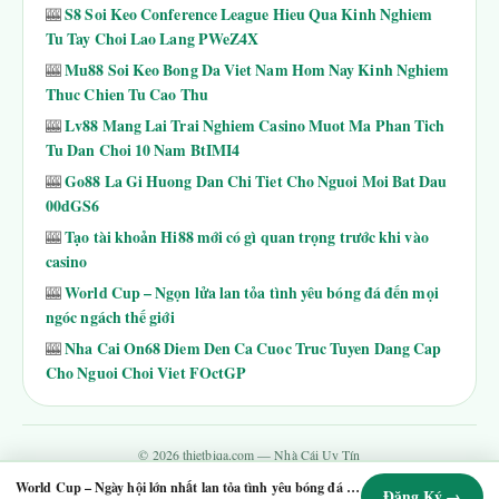
S8 Soi Keo Conference League Hieu Qua Kinh Nghiem
🎰
Tu Tay Choi Lao Lang PWeZ4X
Mu88 Soi Keo Bong Da Viet Nam Hom Nay Kinh Nghiem
🎰
Thuc Chien Tu Cao Thu
Lv88 Mang Lai Trai Nghiem Casino Muot Ma Phan Tich
🎰
Tu Dan Choi 10 Nam BtIMI4
Go88 La Gi Huong Dan Chi Tiet Cho Nguoi Moi Bat Dau
🎰
00dGS6
Tạo tài khoản Hi88 mới có gì quan trọng trước khi vào
🎰
casino
World Cup – Ngọn lửa lan tỏa tình yêu bóng đá đến mọi
🎰
ngóc ngách thế giới
Nha Cai On68 Diem Den Ca Cuoc Truc Tuyen Dang Cap
🎰
Cho Nguoi Choi Viet FOctGP
© 2026 thietbiqa.com — Nhà Cái Uy Tín
Contact
·
Chính Sách Giao Dịch
·
Chính Sách Hoàn Trả
·
Chính Sách Bảo Mật
·
World Cup – Ngày hội lớn nhất lan tỏa tình yêu bóng đá đến mọi quốc gia
Đăng Ký →