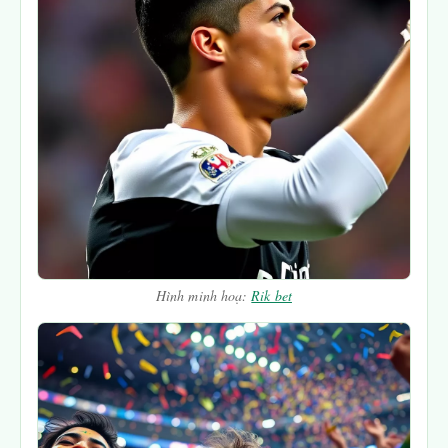
Hình minh hoạ:
Rik bet