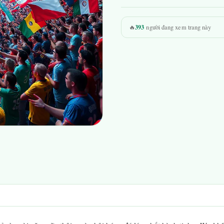
393
🔥
người đang xem trang này