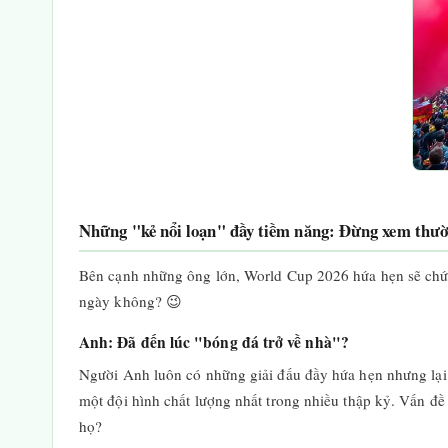
Những "kẻ nổi loạn" đầy tiềm năng: Đừng xem thư
Bên cạnh những ông lớn, World Cup 2026 hứa hẹn sẽ chứng
ngày không? 😉
Anh: Đã đến lúc "bóng đá trở về nhà"?
Người Anh luôn có những giải đấu đầy hứa hẹn nhưng lại 
một đội hình chất lượng nhất trong nhiều thập kỷ. Vấn đề
họ?