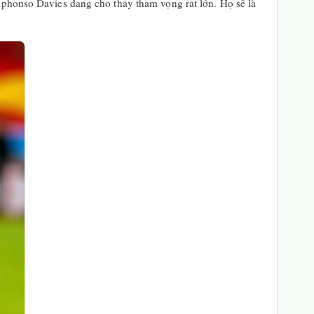
lphonso Davies đang cho thấy tham vọng rất lớn. Họ sẽ là