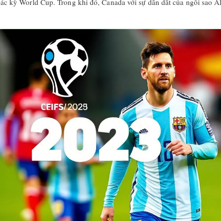
các kỳ World Cup. Trong khi đó, Canada với sự dẫn dắt của ngôi sao A