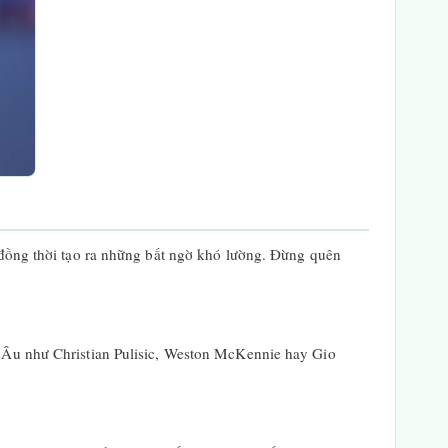
 đồng thời tạo ra những bất ngờ khó lường. Đừng quên
u Âu như Christian Pulisic, Weston McKennie hay Gio