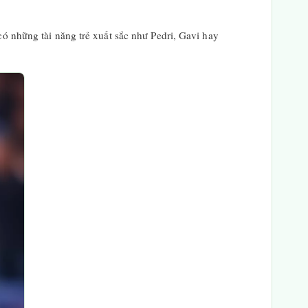
ó những tài năng trẻ xuất sắc như Pedri, Gavi hay