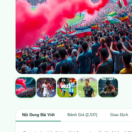
Nội Dung Bài Viết
Đánh Giá (2,537)
Giao Dịch