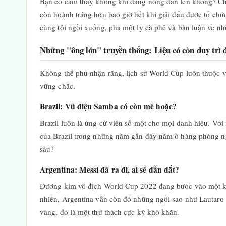
Bạn có cảm thấy không khí đang nóng dần lên không? Chỉ 
còn hoành tráng hơn bao giờ hết khi giải đấu được tổ ch
cùng tôi ngồi xuống, pha một ly cà phê và bàn luận về nh
Những "ông lớn" truyền thống: Liệu có còn duy trì 
Không thể phủ nhận rằng, lịch sử World Cup luôn thuộc v
vững chắc.
Brazil: Vũ điệu Samba có còn mê hoặc?
Brazil luôn là ứng cử viên số một cho mọi danh hiệu. Với
của Brazil trong những năm gần đây nằm ở hàng phòng ngự
sáu?
Argentina: Messi đã ra đi, ai sẽ dẫn dắt?
Đương kim vô địch World Cup 2022 đang bước vào một kỷ 
nhiên, Argentina vẫn còn đó những ngôi sao như Lautaro 
vàng, đó là một thử thách cực kỳ khó khăn.