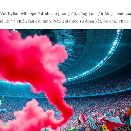
 Với Kylian Mbappe ở đỉnh cao phong độ, cùng với sự trưởng thành c
hể lực và chiều sâu đội hình. Nếu giữ được sự đoàn kết, họ chắc chắn l