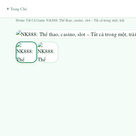
Trang Chủ
Home
›
Tất Cả Game
›
NK888: Thể thao, casino, slot – Tất cả trong một, trải