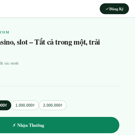
Đăng Ký
A.COM
ino, slot – Tất cả trong một, trải
á đã xác minh
000₫
1.000.000₫
2.000.000₫
⚡ Nhận Thưởng