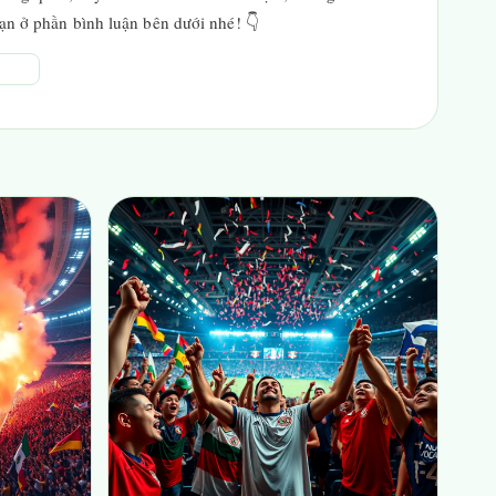
bạn ở phần bình luận bên dưới nhé! 👇