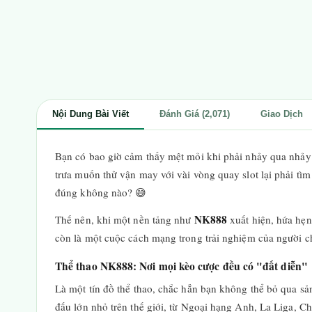
Nội Dung Bài Viết
Đánh Giá (2,071)
Giao Dịch
Bạn có bao giờ cảm thấy mệt mỏi khi phải nhảy qua nhảy
trưa muốn thử vận may với vài vòng quay slot lại phải tìm 
đúng không nào? 😅
NK888
Thế nên, khi một nền tảng như
xuất hiện, hứa hẹn 
còn là một cuộc cách mạng trong trải nghiệm của người c
Thể thao NK888: Nơi mọi kèo cược đều có "đất diễn"
Là một tín đồ thể thao, chắc hẳn bạn không thể bỏ qua sản
đấu lớn nhỏ trên thế giới, từ Ngoại hạng Anh, La Liga, C