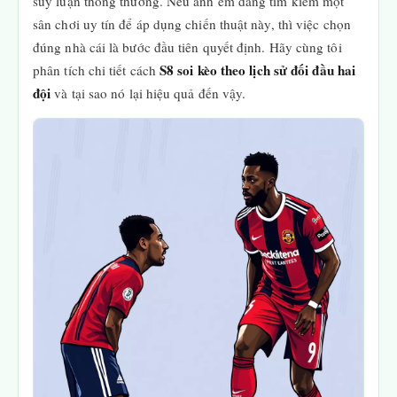
suy luận thông thường. Nếu anh em đang tìm kiếm một
sân chơi uy tín để áp dụng chiến thuật này, thì việc chọn
đúng nhà cái là bước đầu tiên quyết định. Hãy cùng tôi
S8 soi kèo theo lịch sử đối đầu hai
phân tích chi tiết cách
đội
và tại sao nó lại hiệu quả đến vậy.