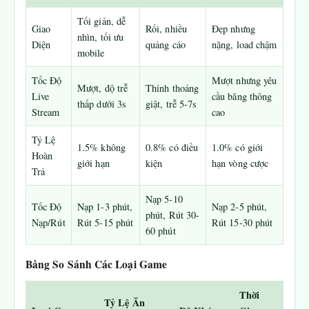
Tối giản, dễ
Giao
Rối, nhiều
Đẹp nhưng
nhìn, tối ưu
Diện
quảng cáo
nặng, load chậm
mobile
Tốc Độ
Mượt nhưng yêu
Mượt, độ trễ
Thỉnh thoảng
Live
cầu băng thông
thấp dưới 3s
giật, trễ 5-7s
Stream
cao
Tỷ Lệ
1.5% không
0.8% có điều
1.0% có giới
Hoàn
giới hạn
kiện
hạn vòng cược
Trả
Nạp 5-10
Tốc Độ
Nạp 1-3 phút,
Nạp 2-5 phút,
phút, Rút 30-
Nạp/Rút
Rút 5-15 phút
Rút 15-30 phút
60 phút
Bảng So Sánh Các Loại Game
Thời
Tỷ Lệ Ăn