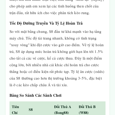
cho phép anh em xem lại các tình huống then chốt của
trận đấu, rất hữu ích cho việc phân tích kèo rung.
Tốc Độ Đường Truyền Và Tỷ Lệ Hoàn Trả
So với mặt bằng chung, S8 đầu tư khá mạnh vào hạ tầng
máy chủ. Tốc độ tải trang nhanh, không có tình trạng
"xoay vòng" khi đặt cược vào giờ cao điểm. Về tỷ lệ hoàn
trả, S8 áp dụng mức hoàn trả không giới hạn lên tới 1.5%
cho tất cả các vé cược, kể cả cược thua. Đây là một điểm
cộng lớn, bởi nhiều nhà cái khác chỉ hoàn trả cho cược
thắng hoặc có điều kiện rất phức tạp. Tỷ lệ ăn cược (odds)
của S8 thường cao hơn thị trường khoảng 3-5%, đặc biệt
là ở các kèo chấp châu Á và tài xỉu.
Bảng So Sánh Các Sảnh Chơi
Tiêu
Đối Thủ A
Đối Thủ B
S8
Chí
(Bong88)
(W88)