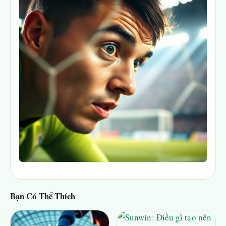
Bạn Có Thể Thích