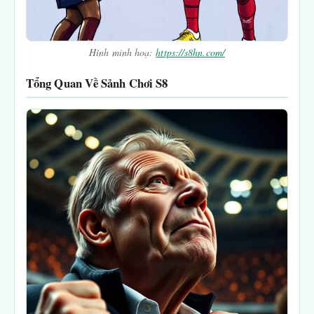
Hình minh hoạ:
https://s8hn.com/
Tổng Quan Về Sảnh Chơi S8