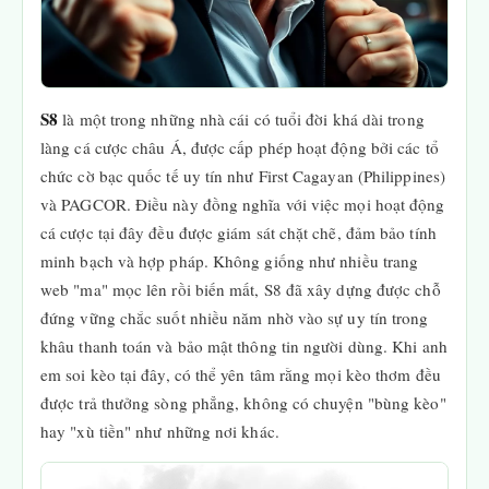
S8
là một trong những nhà cái có tuổi đời khá dài trong
làng cá cược châu Á, được cấp phép hoạt động bởi các tổ
chức cờ bạc quốc tế uy tín như First Cagayan (Philippines)
và PAGCOR. Điều này đồng nghĩa với việc mọi hoạt động
cá cược tại đây đều được giám sát chặt chẽ, đảm bảo tính
minh bạch và hợp pháp. Không giống như nhiều trang
web "ma" mọc lên rồi biến mất, S8 đã xây dựng được chỗ
đứng vững chắc suốt nhiều năm nhờ vào sự uy tín trong
khâu thanh toán và bảo mật thông tin người dùng. Khi anh
em soi kèo tại đây, có thể yên tâm rằng mọi kèo thơm đều
được trả thưởng sòng phẳng, không có chuyện "bùng kèo"
hay "xù tiền" như những nơi khác.