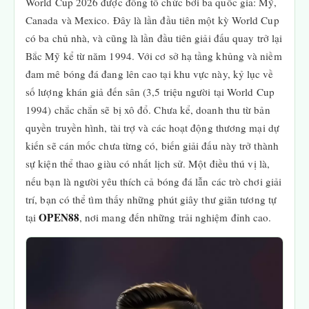
World Cup 2026 được đồng tổ chức bởi ba quốc gia: Mỹ,
Canada và Mexico. Đây là lần đầu tiên một kỳ World Cup
có ba chủ nhà, và cũng là lần đầu tiên giải đấu quay trở lại
Bắc Mỹ kể từ năm 1994. Với cơ sở hạ tầng khủng và niềm
đam mê bóng đá đang lên cao tại khu vực này, kỷ lục về
số lượng khán giả đến sân (3,5 triệu người tại World Cup
1994) chắc chắn sẽ bị xô đổ. Chưa kể, doanh thu từ bản
quyền truyền hình, tài trợ và các hoạt động thương mại dự
kiến sẽ cán mốc chưa từng có, biến giải đấu này trở thành
sự kiện thể thao giàu có nhất lịch sử. Một điều thú vị là,
nếu bạn là người yêu thích cả bóng đá lẫn các trò chơi giải
trí, bạn có thể tìm thấy những phút giây thư giãn tương tự
OPEN88
tại
, nơi mang đến những trải nghiệm đỉnh cao.