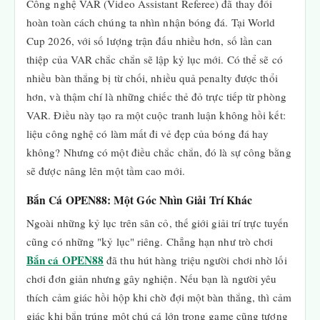
Công nghệ VAR (Video Assistant Referee) đã thay đổi
hoàn toàn cách chúng ta nhìn nhận bóng đá. Tại World
Cup 2026, với số lượng trận đấu nhiều hơn, số lần can
thiệp của VAR chắc chắn sẽ lập kỷ lục mới. Có thể sẽ có
nhiều bàn thắng bị từ chối, nhiều quả penalty được thổi
hơn, và thậm chí là những chiếc thẻ đỏ trực tiếp từ phòng
VAR. Điều này tạo ra một cuộc tranh luận không hồi kết:
liệu công nghệ có làm mất đi vẻ đẹp của bóng đá hay
không? Nhưng có một điều chắc chắn, đó là sự công bằng
sẽ được nâng lên một tầm cao mới.
Bắn Cá OPEN88: Một Góc Nhìn Giải Trí Khác
Ngoài những kỷ lục trên sân cỏ, thế giới giải trí trực tuyến
cũng có những "kỷ lục" riêng. Chẳng hạn như trò chơi
Bắn cá OPEN88
đã thu hút hàng triệu người chơi nhờ lối
chơi đơn giản nhưng gây nghiện. Nếu bạn là người yêu
thích cảm giác hồi hộp khi chờ đợi một bàn thắng, thì cảm
giác khi bắn trúng một chú cá lớn trong game cũng tương