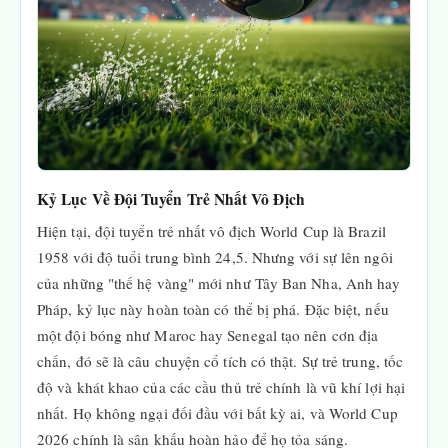
Kỷ Lục Về Đội Tuyển Trẻ Nhất Vô Địch
Hiện tại, đội tuyển trẻ nhất vô địch World Cup là Brazil
1958 với độ tuổi trung bình 24,5. Nhưng với sự lên ngôi
của những "thế hệ vàng" mới như Tây Ban Nha, Anh hay
Pháp, kỷ lục này hoàn toàn có thể bị phá. Đặc biệt, nếu
một đội bóng như Maroc hay Senegal tạo nên cơn địa
chấn, đó sẽ là câu chuyện cổ tích có thật. Sự trẻ trung, tốc
độ và khát khao của các cầu thủ trẻ chính là vũ khí lợi hại
nhất. Họ không ngại đối đầu với bất kỳ ai, và World Cup
2026 chính là sân khấu hoàn hảo để họ tỏa sáng.