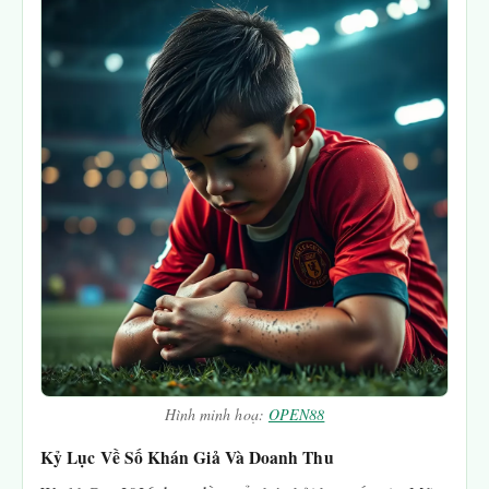
Hình minh hoạ:
OPEN88
Kỷ Lục Về Số Khán Giả Và Doanh Thu