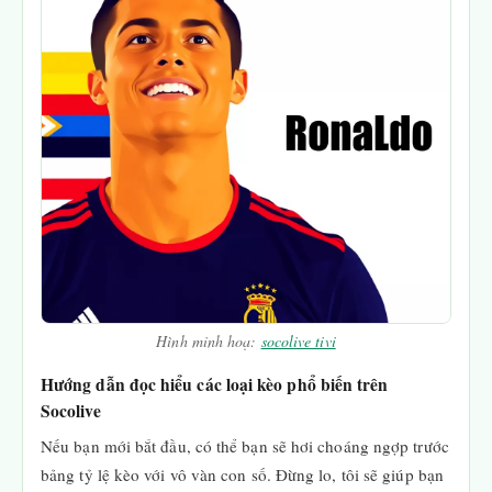
Hình minh hoạ:
socolive tivi
Hướng dẫn đọc hiểu các loại kèo phổ biến trên
Socolive
Nếu bạn mới bắt đầu, có thể bạn sẽ hơi choáng ngợp trước
bảng tỷ lệ kèo với vô vàn con số. Đừng lo, tôi sẽ giúp bạn