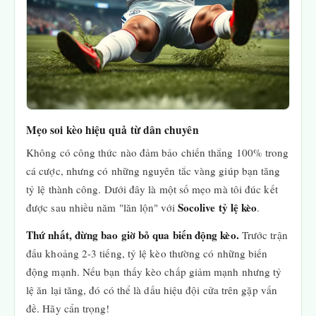
Mẹo soi kèo hiệu quả từ dân chuyên
Không có công thức nào đảm bảo chiến thắng 100% trong
cá cược, nhưng có những nguyên tắc vàng giúp bạn tăng
tỷ lệ thành công. Dưới đây là một số mẹo mà tôi đúc kết
Socolive tỷ lệ kèo
được sau nhiều năm "lăn lộn" với
.
Thứ nhất, đừng bao giờ bỏ qua biến động kèo.
Trước trận
đấu khoảng 2-3 tiếng, tỷ lệ kèo thường có những biến
động mạnh. Nếu bạn thấy kèo chấp giảm mạnh nhưng tỷ
lệ ăn lại tăng, đó có thể là dấu hiệu đội cửa trên gặp vấn
đề. Hãy cẩn trọng!