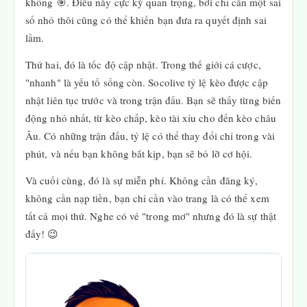
không 🎯. Điều này cực kỳ quan trọng, bởi chỉ cần một sai
số nhỏ thôi cũng có thể khiến bạn đưa ra quyết định sai
lầm.
Thứ hai, đó là tốc độ cập nhật. Trong thế giới cá cược,
"nhanh" là yếu tố sống còn. Socolive tỷ lệ kèo được cập
nhật liên tục trước và trong trận đấu. Bạn sẽ thấy từng biến
động nhỏ nhất, từ kèo chấp, kèo tài xỉu cho đến kèo châu
Âu. Có những trận đấu, tỷ lệ có thể thay đổi chỉ trong vài
phút, và nếu bạn không bắt kịp, bạn sẽ bỏ lỡ cơ hội.
Và cuối cùng, đó là sự miễn phí. Không cần đăng ký,
không cần nạp tiền, bạn chỉ cần vào trang là có thể xem
tất cả mọi thứ. Nghe có vẻ "trong mơ" nhưng đó là sự thật
đấy! 😉