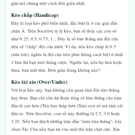
giải mã chúng một cách đơn giản nhất.
Kèo chấp (Handicap)
Đây là loại kèo phổ biến nhất, đặc biệt là ở các giải đấu
châu Á. Trên Socolive tỷ lệ kèo, bạn sẽ thấy các con số
như 0.25, 0.5, 0.75, 1... Đây là số bàn thắng mà đội cửa
trên sẽ "chấp" đội cửa dưới. Ví dụ, nếu kèo chấp là 0.5
(nửa trái), nghĩa là đội cửa trên phải thắng cách biệt ít nhất
1 bàn thì bạn mới thắng cược. Ngược lại, nếu họ hòa hoặc
thua, bạn mất tiền. Đơn giản đúng không nào?
Kèo tài xỉu (Over/Under)
Với loại kèo này, bạn không cần quan tâm đội nào thắng
hay thua. Bạn chỉ cần dự đoán tổng số bàn thắng của trận
đấu là cao hơn (Tài) hay thấp hơn (Xỉu) con số mà nhà cái
đưa ra. Trên Socolive, con số này thường là 2.5, 3.0 hoặc
3.25. Nếu bạn thích những trận đấu "mưa bàn thắng", hãy
chọn Tài. Còn nếu bạn tin vào một thế trận chặt chẽ, Xỉu