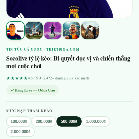
TIN TỨC CÁ CƯỢC · THIETBIQA.COM
Socolive tỷ lệ kèo: Bí quyết đọc vị và chiến thắng
mọi cuộc chơi
★★★★★
4.8 / 5.0 · 2,472+ đánh giá đã xác minh
Đang Live — Odds Cao
MỨC NẠP THAM KHẢO
100.000₫
200.000₫
500.000₫
1.000.000₫
2.000.000₫