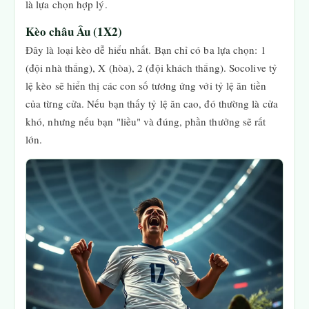
là lựa chọn hợp lý.
Kèo châu Âu (1X2)
Đây là loại kèo dễ hiểu nhất. Bạn chỉ có ba lựa chọn: 1
(đội nhà thắng), X (hòa), 2 (đội khách thắng). Socolive tỷ
lệ kèo sẽ hiển thị các con số tương ứng với tỷ lệ ăn tiền
của từng cửa. Nếu bạn thấy tỷ lệ ăn cao, đó thường là cửa
khó, nhưng nếu bạn "liều" và đúng, phần thưởng sẽ rất
lớn.