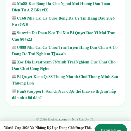
Mu88 Keo Bong Da Cho Nguoi Moi Huong Dan Toan
🎰
Dien Tu A Z BR1ylX
C168 Nha Cai Ca Cuoc Bong Da Uy Tin Hang Dau 2026
🎰
FwxOXH
Sunwin Du Doan Keo Tai Xiu Bi Quyet Doc Vi Moi Tran
🎰
Cau 804s2J
U888 Nha Cai Ca Cuoc Truc Tuyen Hang Dau Chau A Co
🎰
Dang De Trai Nghiem TJw4wh
Xoc Dia Livestream 789club Trai Nghiem Cuc Chat Cho
🎰
Dan Choi Cong Nghe
Bi Quyet Keno Qs88 Thang Nhanh Choi Thong Minh San
🎰
Thuong Lon
Fun88.support: Sân chơi cá cược thể thao có thực sự hấp
🎰
dẫn như lời đồn?
© 2026 thietbiqa.com — Nhà Cái Uy Tín
Contact
·
Chính Sách Giao Dịch
·
Chính Sách Hoàn Trả
·
Chính Sách Bảo Mật
·
World Cup 2026 Và Những Kỷ Lục Đang Chờ Được Thiết Lập
Đăng Ký →