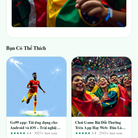
Bạn Có Thể Thích
Go99 app: Tải ứng dụng cho
Chơi Game Bài Đổi Thưởng
Android và iOS – Trải nghiệm
Trên App Hay Web: Đâu Là
mọi lúc, mọi nơi
Lựa Chọn Tối Ưu?
★★★★★
4.8 · 3027+ lượt xem
★★★★★
4.8 · 2542+ lượt xem