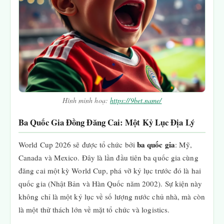
Hình minh hoạ:
https://9bet.name/
Ba Quốc Gia Đồng Đăng Cai: Một Kỷ Lục Địa Lý
ba quốc gia
World Cup 2026 sẽ được tổ chức bởi
: Mỹ,
Canada và Mexico. Đây là lần đầu tiên ba quốc gia cùng
đăng cai một kỳ World Cup, phá vỡ kỷ lục trước đó là hai
quốc gia (Nhật Bản và Hàn Quốc năm 2002). Sự kiện này
không chỉ là một kỷ lục về số lượng nước chủ nhà, mà còn
là một thử thách lớn về mặt tổ chức và logistics.