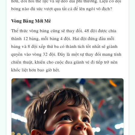
hơn, đòi hỏi thể lực và sự dẻo dai phi thường. Liệu có đội
bóng nào đủ sức vượt qua tất cả để lên ngôi vô địch?
Vòng Bảng Mới Mẻ
Thể thức vòng bảng cũng sẽ thay đổi. 48 đội được chia
thành 12 bảng, mỗi bảng 4 đội. Hai đội đứng đầu mỗi
bảng và 8 đội xếp thứ ba có thành tích tốt nhất sẽ giành
quyền vào vòng 32 đội. Đây là một sự thay đổi mang tính
chiến thuật, khiến cho cuộc đua giành vé đi tiếp trở nên
khốc liệt hơn bao giờ hết.