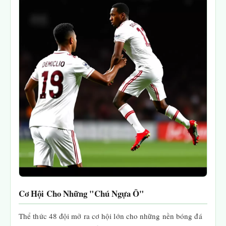
Cơ Hội Cho Những "Chú Ngựa Ô"
Thể thức 48 đội mở ra cơ hội lớn cho những nền bóng đá