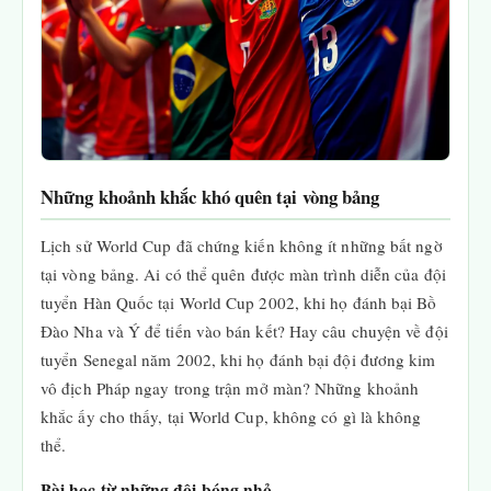
Những khoảnh khắc khó quên tại vòng bảng
Lịch sử World Cup đã chứng kiến không ít những bất ngờ
tại vòng bảng. Ai có thể quên được màn trình diễn của đội
tuyển Hàn Quốc tại World Cup 2002, khi họ đánh bại Bồ
Đào Nha và Ý để tiến vào bán kết? Hay câu chuyện về đội
tuyển Senegal năm 2002, khi họ đánh bại đội đương kim
vô địch Pháp ngay trong trận mở màn? Những khoảnh
khắc ấy cho thấy, tại World Cup, không có gì là không
thể.
Bài học từ những đội bóng nhỏ