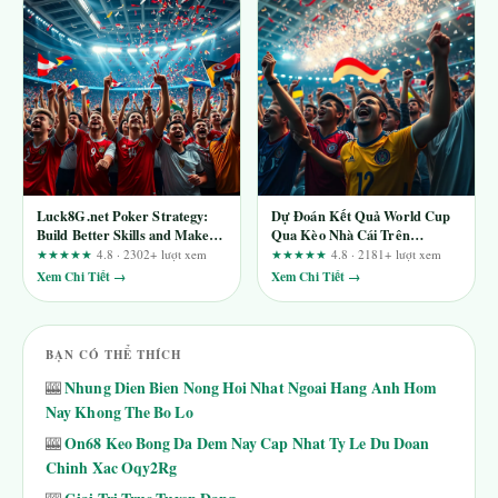
Luck8G.net Poker Strategy:
Dự Đoán Kết Quả World Cup
Build Better Skills and Make
Qua Kèo Nhà Cái Trên
Smarter Moves
keonhacai.football
★★★★★
4.8 · 2302+ lượt xem
★★★★★
4.8 · 2181+ lượt xem
Xem Chi Tiết →
Xem Chi Tiết →
BẠN CÓ THỂ THÍCH
Nhung Dien Bien Nong Hoi Nhat Ngoai Hang Anh Hom
🎰
Nay Khong The Bo Lo
On68 Keo Bong Da Dem Nay Cap Nhat Ty Le Du Doan
🎰
Chinh Xac Oqy2Rg