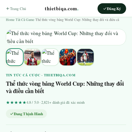
thietbiqa.com
.
Trang Chủ
Đăng Ký
Home
›
Tất Cả Game
›
Thể thức vòng bảng World Cup: Những thay đổi và điều cầ
TIN TỨC CÁ CƯỢC · THIETBIQA.COM
Thể thức vòng bảng World Cup: Những thay đổi
và điều cần biết
★★★★★
4.8 / 5.0 · 2,821+ đánh giá đã xác minh
Đang Thịnh Hành