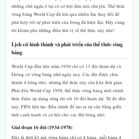
những chú ngựa ô lại có cơ hội làm nên chuyện. Thể thức
vòng bảng World Cup đã trải qua nhiều lần thay đổi để
phù hợp với sự phát triển của bóng đá hiện đại. Hãy cùng
tôi khám phá những điều thú vị về thể thức này nhé!
Lịch sử hình thành và phát triển của thể thức vòng
bảng
World Cup đầu tiên năm 1930 chỉ có 13 đội tham dự và
không có vòng bảng như ngày nay. Các đội được chia
thành 4 bảng nhỏ, nhưng thể thức này còn khá đơn giản.
Phải đến World Cup 1950, thể thức vòng bảng mới chính
thức được áp dụng rộng rãi với 16 đội tham dự. Từ đó đến
nay, FIFA liên tục điều chỉnh để tạo ra sự cân bằng giữa
tính cạnh tranh và cơ hội cho các đội bóng nhỏ.
Giai đoạn 16 đội (1934-1978)
Đây là thời kỳ mà vòng bảng chỉ có 4 bảng, mỗi bảng 4