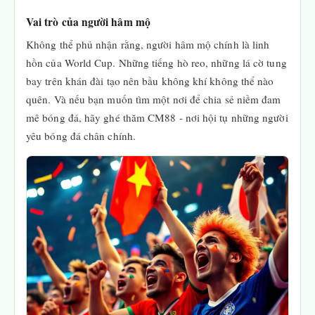
Vai trò của người hâm mộ
Không thể phủ nhận rằng, người hâm mộ chính là linh
hồn của World Cup. Những tiếng hò reo, những lá cờ tung
bay trên khán đài tạo nên bầu không khí không thể nào
quên. Và nếu bạn muốn tìm một nơi để chia sẻ niềm đam
mê bóng đá, hãy ghé thăm CM88 - nơi hội tụ những người
yêu bóng đá chân chính.