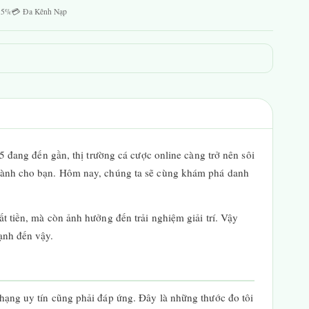
1.5%
💳 Đa Kênh Nạp
5 đang đến gần, thị trường cá cược online càng trở nên sôi
 dành cho bạn. Hôm nay, chúng ta sẽ cùng khám phá danh
t tiền, mà còn ảnh hưởng đến trải nghiệm giải trí. Vậy
ạnh đến vậy.
hạng uy tín cũng phải đáp ứng. Đây là những thước đo tôi