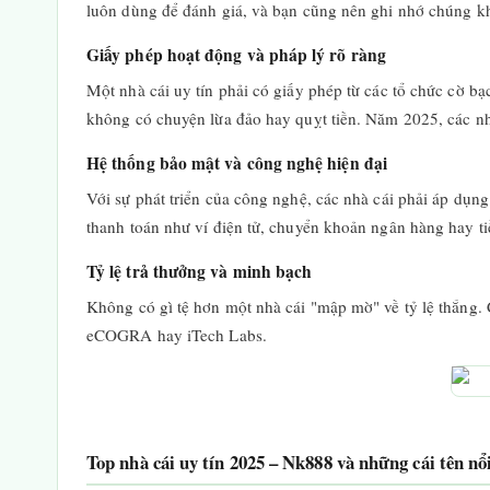
luôn dùng để đánh giá, và bạn cũng nên ghi nhớ chúng kh
Giấy phép hoạt động và pháp lý rõ ràng
Một nhà cái uy tín phải có giấy phép từ các tổ chức cờ 
không có chuyện lừa đảo hay quỵt tiền. Năm 2025, các nh
Hệ thống bảo mật và công nghệ hiện đại
Với sự phát triển của công nghệ, các nhà cái phải áp dụn
thanh toán như ví điện tử, chuyển khoản ngân hàng hay ti
Tỷ lệ trả thưởng và minh bạch
Không có gì tệ hơn một nhà cái "mập mờ" về tỷ lệ thắng. 
eCOGRA hay iTech Labs.
Top nhà cái uy tín 2025 – Nk888 và những cái tên nổ