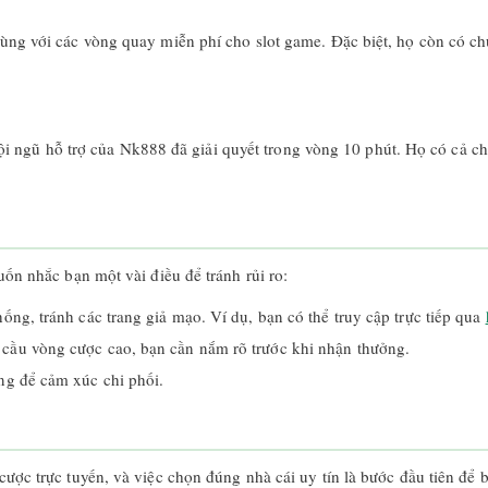
ng với các vòng quay miễn phí cho slot game. Đặc biệt, họ còn có chư
đội ngũ hỗ trợ của Nk888 đã giải quyết trong vòng 10 phút. Họ có cả cha
ốn nhắc bạn một vài điều để tránh rủi ro:
ống, tránh các trang giả mạo. Ví dụ, bạn có thể truy cập trực tiếp qua
 cầu vòng cược cao, bạn cần nắm rõ trước khi nhận thưởng.
ng để cảm xúc chi phối.
ược trực tuyến, và việc chọn đúng nhà cái uy tín là bước đầu tiên để