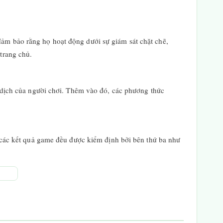
ảm bảo rằng họ hoạt động dưới sự giám sát chặt chẽ,
trang chủ.
o dịch của người chơi. Thêm vào đó, các phương thức
à các kết quả game đều được kiểm định bởi bên thứ ba như