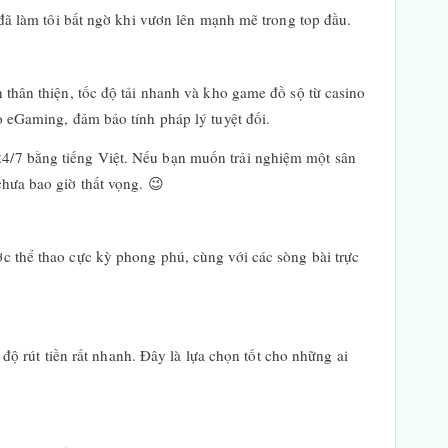
 đã làm tôi bất ngờ khi vươn lên mạnh mẽ trong top đầu.
 thân thiện, tốc độ tải nhanh và kho game đồ sộ từ casino
o eGaming, đảm bảo tính pháp lý tuyệt đối.
24/7 bằng tiếng Việt. Nếu bạn muốn trải nghiệm một sân
chưa bao giờ thất vọng. 😉
c thể thao cực kỳ phong phú, cùng với các sòng bài trực
 độ rút tiền rất nhanh. Đây là lựa chọn tốt cho những ai