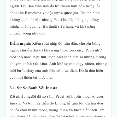
người Tây Ban Nha này đã trở thành linh hồn trong lối
chơi của Barcelona và đội tuyển quốc gia. Dù thể hình
không quá nổi bật, nhưng Pedri bù đắp bằng sự thông
minh, nhãn quan chiến thuật siêu hạng và khả năng
chuyền bóng như đặt.
Điểm mạnh:
Kiểm soát nhịp độ trận đấu, chuyền bóng
ngắn, chuyền dài và khả năng thoát pressing. Pedri như
một "bộ não" thực thụ, luôn biết cách đưa ra những đường
chuyền chính xác nhất. Anh không cần chạy nhiều, nhưng
mỗi bước chạy của anh đều có mục đích. Đó là dấu hiệu
của một thiên tài thực thụ.
3.1. Sự So Sánh Với Iniesta
Rất nhiều người đã so sánh Pedri với huyền thoại Andres
Iniesta. Và tôi thấy điều đó không hề quá lời. Cả hai đều
có lối chơi thanh thoát, thông minh và luôn biết cách làm
cho đồng đội tỏa sáng. Nếu Pedri tránh được chấn thương,