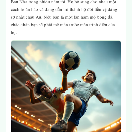
Ban Nha trong nhiều năm tới. Họ bổ sung cho nhau một
cách hoàn hảo và đang dần trở thành bộ đôi tiền vệ đáng
sợ nhất châu Âu. Nếu bạn là một fan hâm mộ bóng đá,
chắc chắn bạn sẽ phải mê mẩn trước màn trình diễn của
họ.