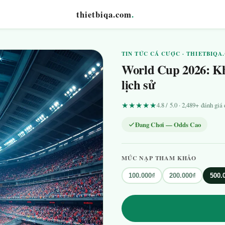
thietbiqa.com
.
TIN TỨC CÁ CƯỢC · THIETBIQ
World Cup 2026: Kh
lịch sử
★★★★★
4.8 / 5.0 · 2,489+ đánh gi
Đang Chơi — Odds Cao
MỨC NẠP THAM KHẢO
100.000₫
200.000₫
500.