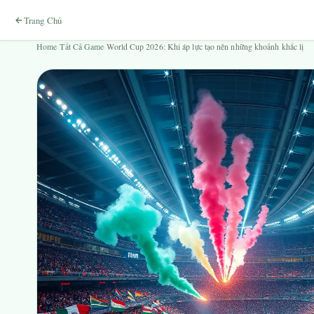
Trang Chủ
Home
›
Tất Cả Game
›
World Cup 2026: Khi áp lực tạo nên những khoảnh khắc lị