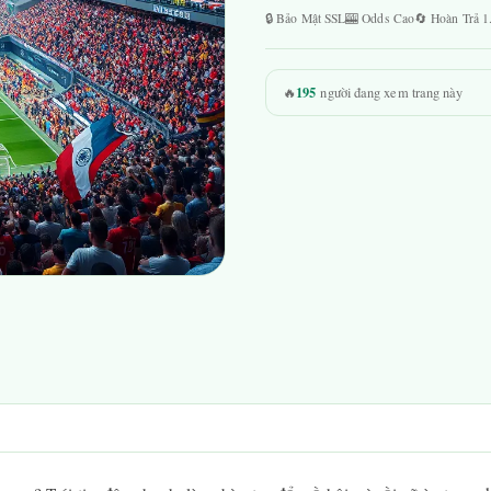
🔒 Bảo Mật SSL
🎰 Odds Cao
🔄 Hoàn Trả 
195
🔥
người đang xem trang này