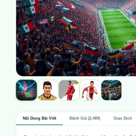
Nội Dung Bài Viết
Đánh Giá (2,489)
Giao Dịch