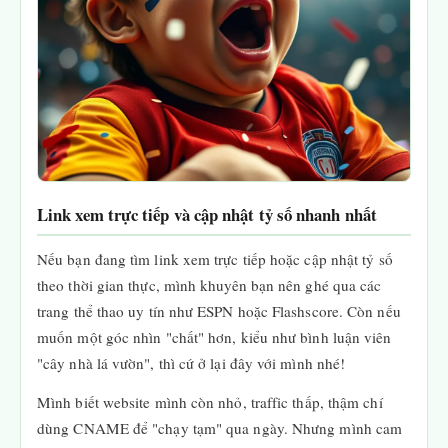
Link xem trực tiếp và cập nhật tỷ số nhanh nhất
Nếu bạn đang tìm link xem trực tiếp hoặc cập nhật tỷ số
theo thời gian thực, mình khuyên bạn nên ghé qua các
trang thể thao uy tín như ESPN hoặc Flashscore. Còn nếu
muốn một góc nhìn "chất" hơn, kiểu như bình luận viên
"cây nhà lá vườn", thì cứ ở lại đây với mình nhé!
Mình biết website mình còn nhỏ, traffic thấp, thậm chí
dùng CNAME để "chạy tạm" qua ngày. Nhưng mình cam