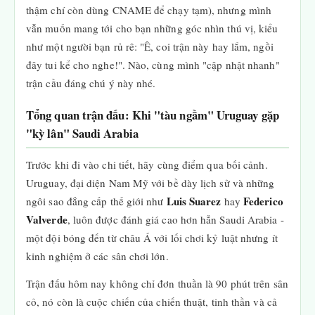
thậm chí còn dùng CNAME để chạy tạm), nhưng mình
vẫn muốn mang tới cho bạn những góc nhìn thú vị, kiểu
như một người bạn rủ rê: "Ê, coi trận này hay lắm, ngồi
đây tui kể cho nghe!". Nào, cùng mình "cập nhật nhanh"
trận cầu đáng chú ý này nhé.
Tổng quan trận đấu: Khi "tàu ngầm" Uruguay gặp
"kỳ lân" Saudi Arabia
Trước khi đi vào chi tiết, hãy cùng điểm qua bối cảnh.
Uruguay, đại diện Nam Mỹ với bề dày lịch sử và những
Luis Suarez
Federico
ngôi sao đẳng cấp thế giới như
hay
Valverde
, luôn được đánh giá cao hơn hẳn Saudi Arabia -
một đội bóng đến từ châu Á với lối chơi kỷ luật nhưng ít
kinh nghiệm ở các sân chơi lớn.
Trận đấu hôm nay không chỉ đơn thuần là 90 phút trên sân
cỏ, nó còn là cuộc chiến của chiến thuật, tinh thần và cả