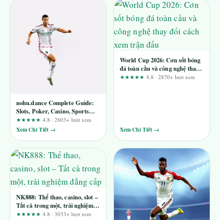
World Cup 2026: Cơn sốt bóng
đá toàn cầu và công nghệ thay
đổi cách xem trận đấu
★★★★★
4.8 · 2870+ lượt xem
nohu.dance Complete Guide:
Slots, Poker, Casino, Sports
and Lottery Rules &amp; Tips
★★★★★
4.8 · 2603+ lượt xem
Xem Chi Tiết →
Xem Chi Tiết →
NK888: Thể thao, casino, slot –
Tất cả trong một, trải nghiệm
đẳng cấp
★★★★★
4.8 · 3033+ lượt xem