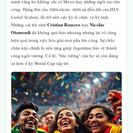
minh rằng họ không chỉ có Messi hay những ngôi sao tấn
công. Hàng thủ của Albiceleste, dưới sự dẫn dắt của HLV
Lionel Scaloni, đã trở nên cực kỳ tổ chức và kỷ luật.
Cristian Romero
Nicolás
Những cái tên như
hay
Otamendi
dù không quá hào nhoáng nhưng lại vô cùng
hiệu quả trong việc hóa giải mọi pha tấn công. Sự chắc
chắn này chính là nền tảng giúp Argentina bảo vệ thành
công ngôi vương. Có lẽ, "bức tường" của họ sẽ còn đáng
sợ hơn ở kỳ World Cup sắp tới.