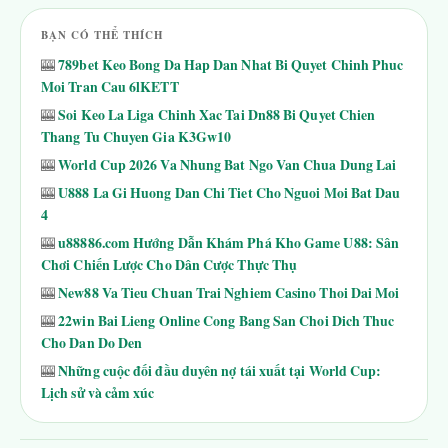
BẠN CÓ THỂ THÍCH
789bet Keo Bong Da Hap Dan Nhat Bi Quyet Chinh Phuc
🎰
Moi Tran Cau 6lKETT
Soi Keo La Liga Chinh Xac Tai Dn88 Bi Quyet Chien
🎰
Thang Tu Chuyen Gia K3Gw10
World Cup 2026 Va Nhung Bat Ngo Van Chua Dung Lai
🎰
U888 La Gi Huong Dan Chi Tiet Cho Nguoi Moi Bat Dau
🎰
4
u88886.com Hướng Dẫn Khám Phá Kho Game U88: Sân
🎰
Chơi Chiến Lược Cho Dân Cược Thực Thụ
New88 Va Tieu Chuan Trai Nghiem Casino Thoi Dai Moi
🎰
22win Bai Lieng Online Cong Bang San Choi Dich Thuc
🎰
Cho Dan Do Den
Những cuộc đối đầu duyên nợ tái xuất tại World Cup:
🎰
Lịch sử và cảm xúc