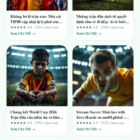
Không bỏ lỡ trận nào: Nhà cái
Những trận đấu sinh tử quyết
TIP88 cập nhật lịch phát sóng
định tấm vé đi tiếp: Ai sẽ bước
World Cup theo từng ngày
tiếp?
★★★★★
4.8 · 3121+ lượt xem
★★★★★
4.8 · 2104+ lượt xem
Xem Chi Tiết →
Xem Chi Tiết →
Chung kết World Cup 2026:
Stream Soccer Matches with
Trận đấu của niềm tin và khát
Zero Hassle on mu88.global –
vọng
What a Regular Viewer
★★★★★
4.8 · 2352+ lượt xem
★★★★★
4.8 · 2337+ lượt xem
Actually Notices
Xem Chi Tiết →
Xem Chi Tiết →