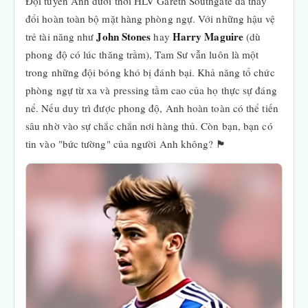
Đội tuyển Anh dưới thời HLV Gareth Southgate đã thay
đổi hoàn toàn bộ mặt hàng phòng ngự. Với những hậu vệ
John Stones
Harry Maguire
trẻ tài năng như
hay
(dù
phong độ có lúc thăng trầm), Tam Sư vẫn luôn là một
trong những đội bóng khó bị đánh bại. Khả năng tổ chức
phòng ngự từ xa và pressing tầm cao của họ thực sự đáng
nể. Nếu duy trì được phong độ, Anh hoàn toàn có thể tiến
sâu nhờ vào sự chắc chắn nơi hàng thủ. Còn bạn, bạn có
tin vào "bức tường" của người Anh không? 🏴󠁧󠁢󠁥󠁮󠁧󠁿