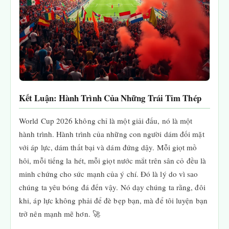
Kết Luận: Hành Trình Của Những Trái Tim Thép
World Cup 2026 không chỉ là một giải đấu, nó là một
hành trình. Hành trình của những con người dám đối mặt
với áp lực, dám thất bại và dám đứng dậy. Mỗi giọt mồ
hôi, mỗi tiếng la hét, mỗi giọt nước mắt trên sân cỏ đều là
minh chứng cho sức mạnh của ý chí. Đó là lý do vì sao
chúng ta yêu bóng đá đến vậy. Nó dạy chúng ta rằng, đôi
khi, áp lực không phải để đè bẹp bạn, mà để tôi luyện bạn
trở nên mạnh mẽ hơn. 🚀