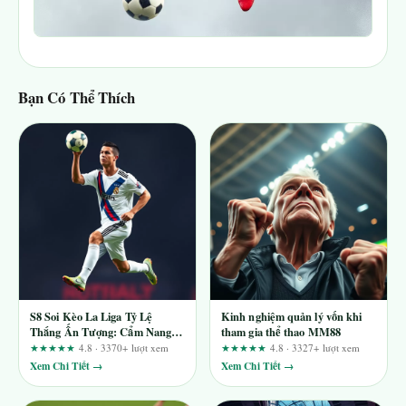
Bạn Có Thể Thích
S8 Soi Kèo La Liga Tỷ Lệ
Kinh nghiệm quản lý vốn khi
Thắng Ấn Tượng: Cẩm Nang
tham gia thể thao MM88
Chi Tiết Cho Dân Chơi Cá
★★★★★
4.8 · 3370+ lượt xem
★★★★★
4.8 · 3327+ lượt xem
Cược
Xem Chi Tiết →
Xem Chi Tiết →