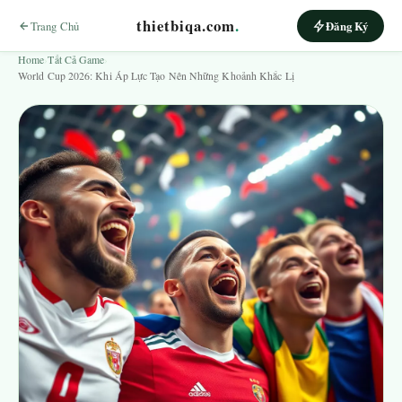
thietbiqa.com
.
Trang Chủ
Đăng Ký
Home
›
Tất Cả Game
›
World Cup 2026: Khi Áp Lực Tạo Nên Những Khoảnh Khắc Lị