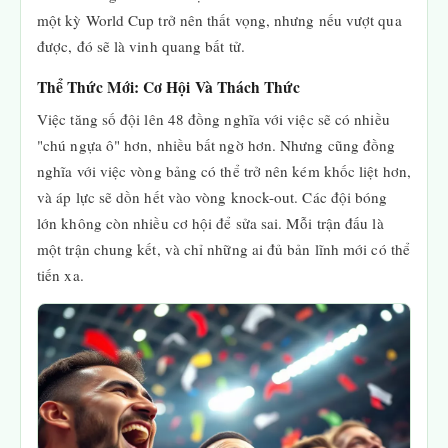
một kỳ World Cup trở nên thất vọng, nhưng nếu vượt qua
được, đó sẽ là vinh quang bất tử.
Thể Thức Mới: Cơ Hội Và Thách Thức
Việc tăng số đội lên 48 đồng nghĩa với việc sẽ có nhiều
"chú ngựa ô" hơn, nhiều bất ngờ hơn. Nhưng cũng đồng
nghĩa với việc vòng bảng có thể trở nên kém khốc liệt hơn,
và áp lực sẽ dồn hết vào vòng knock-out. Các đội bóng
lớn không còn nhiều cơ hội để sửa sai. Mỗi trận đấu là
một trận chung kết, và chỉ những ai đủ bản lĩnh mới có thể
tiến xa.