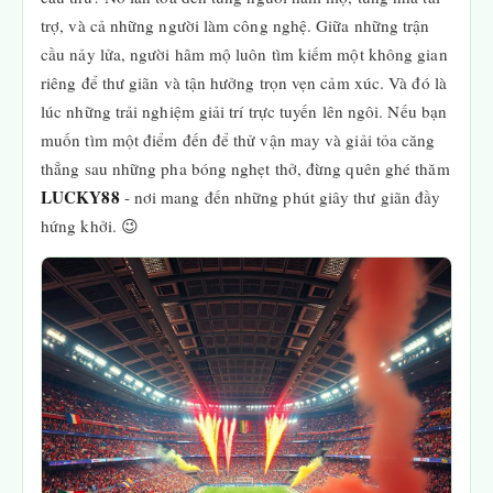
trợ, và cả những người làm công nghệ. Giữa những trận
cầu nảy lửa, người hâm mộ luôn tìm kiếm một không gian
riêng để thư giãn và tận hưởng trọn vẹn cảm xúc. Và đó là
lúc những trải nghiệm giải trí trực tuyến lên ngôi. Nếu bạn
muốn tìm một điểm đến để thử vận may và giải tỏa căng
thẳng sau những pha bóng nghẹt thở, đừng quên ghé thăm
LUCKY88
- nơi mang đến những phút giây thư giãn đầy
hứng khởi. 😉