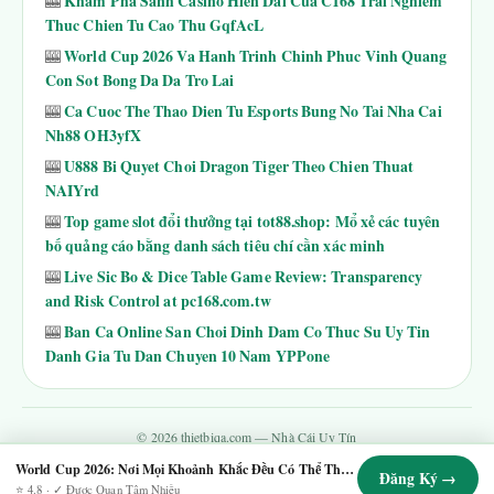
Kham Pha Sanh Casino Hien Dai Cua C168 Trai Nghiem
🎰
Thuc Chien Tu Cao Thu GqfAcL
World Cup 2026 Va Hanh Trinh Chinh Phuc Vinh Quang
🎰
Con Sot Bong Da Da Tro Lai
Ca Cuoc The Thao Dien Tu Esports Bung No Tai Nha Cai
🎰
Nh88 OH3yfX
U888 Bi Quyet Choi Dragon Tiger Theo Chien Thuat
🎰
NAIYrd
Top game slot đổi thưởng tại tot88.shop: Mổ xẻ các tuyên
🎰
bố quảng cáo bằng danh sách tiêu chí cần xác minh
Live Sic Bo & Dice Table Game Review: Transparency
🎰
and Risk Control at pc168.com.tw
Ban Ca Online San Choi Dinh Dam Co Thuc Su Uy Tin
🎰
Danh Gia Tu Dan Chuyen 10 Nam YPPone
© 2026 thietbiqa.com — Nhà Cái Uy Tín
Contact
·
Chính Sách Giao Dịch
·
Chính Sách Hoàn Trả
·
Chính Sách Bảo Mật
·
World Cup 2026: Nơi Mọi Khoảnh Khắc Đều Có Thể Thành Huyền Thoại
Đăng Ký →
Điều Khoản Dịch Vụ
·
Tra Cứu Vé
·
Tất Cả Game
·
Sitemap
⭐ 4.8 · ✓ Được Quan Tâm Nhiều