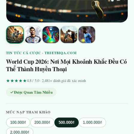
TIN TỨC CÁ CƯỢC · THIETBIQA.COM
World Cup 2026: Nơi Mọi Khoảnh Khắc Đều Có
Thể Thành Huyền Thoại
★★★★★
4.8 / 5.0 · 2,481+ đánh giá đã xác minh
Được Quan Tâm Nhiều
MỨC NẠP THAM KHẢO
100.000₫
200.000₫
500.000₫
1.000.000₫
2.000.000₫