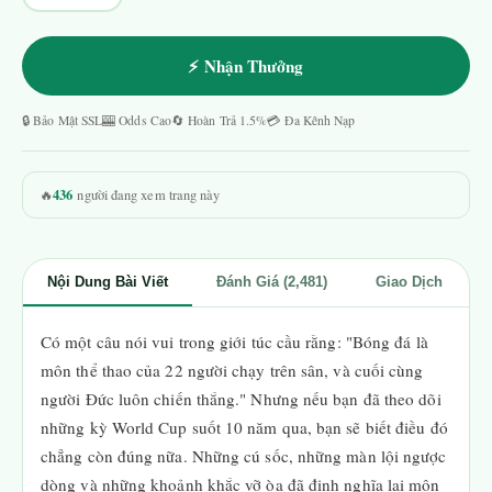
⚡ Nhận Thưởng
🔒 Bảo Mật SSL
🎰 Odds Cao
🔄 Hoàn Trả 1.5%
💳 Đa Kênh Nạp
436
🔥
người đang xem trang này
Nội Dung Bài Viết
Đánh Giá (2,481)
Giao Dịch
Có một câu nói vui trong giới túc cầu rằng: "Bóng đá là
môn thể thao của 22 người chạy trên sân, và cuối cùng
người Đức luôn chiến thắng." Nhưng nếu bạn đã theo dõi
những kỳ World Cup suốt 10 năm qua, bạn sẽ biết điều đó
chẳng còn đúng nữa. Những cú sốc, những màn lội ngược
dòng và những khoảnh khắc vỡ òa đã định nghĩa lại môn