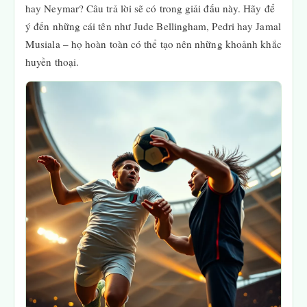
hay Neymar? Câu trả lời sẽ có trong giải đấu này. Hãy để
ý đến những cái tên như Jude Bellingham, Pedri hay Jamal
Musiala – họ hoàn toàn có thể tạo nên những khoảnh khắc
huyền thoại.