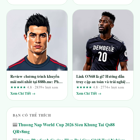
Review chương trình khuyến
Link ON68 là gì? Hướng dẫn
mãi mới nhất tại 888b.me: Phân
truy cập an toàn và trải nghiệm
loại ưu đãi, điều khoản rollover
ngay hôm nay
★★★★★
4.8 · 2839+ lượt xem
★★★★★
4.8 · 2774+ lượt xem
và chiến lược tối ưu
Xem Chi Tiết →
Xem Chi Tiết →
BẠN CÓ THỂ THÍCH
Thuong Nap World Cup 2026 Sieu Khung Tai Qs88
🎰
QRv8mg