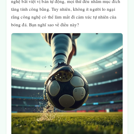
nghệ bắt việt vị bán tự động, mọi thứ đều nhằm mục đích
tăng tính công bằng. Tuy nhiên, không ít người lo ngại
rằng công nghệ có thể làm mất đi cảm xúc tự nhiên của
bóng đá. Bạn nghĩ sao về điều này?