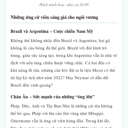
Hình minh hoạ: nhà cái fly88
Những ứng cử viên sáng giá cho ngôi vương
Brazil và Argentina – Cuộc chiến Nam Mỹ
Không thể không nhắc đến Brazil và Argentina, hai gã
khổng lồ của bóng đá thế giới. Brazil với đội hình trẻ
trung, giàu sức sáng tạo, trong khi Argentina vẫn là nhà vô
địch với nền tảng chiến thuật vững chắc. Cả hai đều có
khả năng đi sâu, nhưng câu hỏi đặt ra là liệu Messi có thể
tái lập kỳ tích như năm 2022? Hay Neymar sẽ dẫn dắt
Brazil đến vinh quang?
Châu Âu – Sức mạnh của những “ông lớn”
Pháp, Đức, Anh và Tây Ban Nha là những cái tên không
thể bỏ qua. Pháp với lứa cầu thủ vàng như Mbappé,
Griezmann vẫn là ứng cử viên hàng đầu. Trong khi đó,