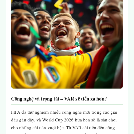
Công nghệ và trọng tài – VAR sẽ tiến xa hơn?
FIFA đã thử nghiệm nhiều công nghệ mới trong các giải
đấu gần đây, và World Cup 2026 hứa hẹn sẽ là sân chơi
cho những cải tiến vượt bậc. Từ VAR cải tiến đến công