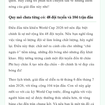
quên. Hãy cùng tôi phân tích chuyên sâu về những điểm
nóng của giải đấu này nhé!
Quy mô chưa từng có: 48 đội tuyển và 104 trận đấu
Điều đầu tiên khiến World Cup 2026 trở nên đặc biệt
chính là sự mở rộng lên 48 đội tuyển. Nếu bạn nghĩ rằng
việc tăng số lượng đội sẽ làm loãng chất lượng, hãy nghĩ
lại. Điều này thực chất mở ra cánh cửa cho những “chú
ngựa ô” tiềm năng, những đội bóng nhỏ nhưng đầy khát
khao. Hãy tưởng tượng cảnh một đội tuyển đến từ châu
Phi hay châu Á tạo nên địa chấn – đó chính là vẻ đẹp của
bóng đá!
Theo lịch trình, giải đấu sẽ diễn ra từ tháng 6 đến tháng 7
năm 2026, với tổng cộng 104 trận đấu. Con số này gấp
rưỡi so với các kỳ World Cup trước, đồng nghĩa với việc
người hâm mộ sẽ được thưởng thức nhiều hơn, từ vòng
bảng cho đến trận chung kết. Và nếu bạn là một tín đồ cá