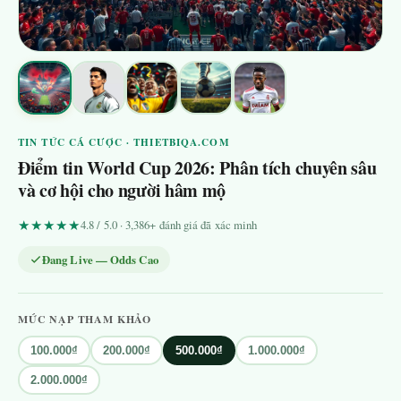
TIN TỨC CÁ CƯỢC · THIETBIQA.COM
Điểm tin World Cup 2026: Phân tích chuyên sâu
và cơ hội cho người hâm mộ
★★★★★
4.8 / 5.0 · 3,386+ đánh giá đã xác minh
Đang Live — Odds Cao
MỨC NẠP THAM KHẢO
100.000₫
200.000₫
500.000₫
1.000.000₫
2.000.000₫