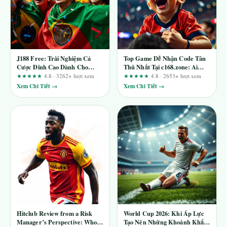
J188 Free: Trải Nghiệm Cá
Top Game Dễ Nhận Code Tân
Cược Đỉnh Cao Dành Cho
Thủ Nhất Tại c168.zone: Ai
Người Mới
Nên Chơi, Ai Nên Tránh?
★★★★★
4.8 · 3262+ lượt xem
★★★★★
4.8 · 2653+ lượt xem
Xem Chi Tiết →
Xem Chi Tiết →
Hitclub Review from a Risk
World Cup 2026: Khi Áp Lực
Manager’s Perspective: Who
Tạo Nên Những Khoảnh Khắc