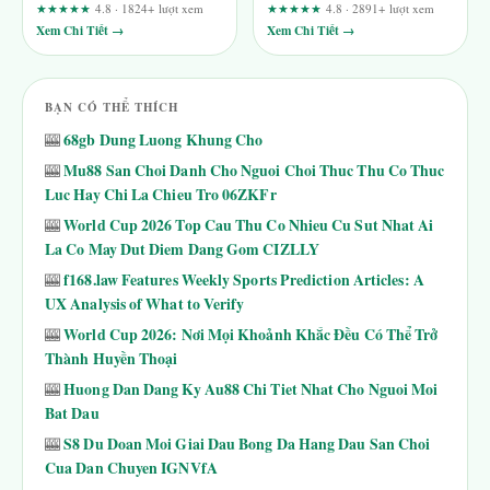
Should Join and Who Should
Lịch Sử
★★★★★
4.8 · 1824+ lượt xem
★★★★★
4.8 · 2891+ lượt xem
Stay Away
Xem Chi Tiết →
Xem Chi Tiết →
BẠN CÓ THỂ THÍCH
68gb Dung Luong Khung Cho
🎰
Mu88 San Choi Danh Cho Nguoi Choi Thuc Thu Co Thuc
🎰
Luc Hay Chi La Chieu Tro 06ZKFr
World Cup 2026 Top Cau Thu Co Nhieu Cu Sut Nhat Ai
🎰
La Co May Dut Diem Dang Gom CIZLLY
f168.law Features Weekly Sports Prediction Articles: A
🎰
UX Analysis of What to Verify
World Cup 2026: Nơi Mọi Khoảnh Khắc Đều Có Thể Trở
🎰
Thành Huyền Thoại
Huong Dan Dang Ky Au88 Chi Tiet Nhat Cho Nguoi Moi
🎰
Bat Dau
S8 Du Doan Moi Giai Dau Bong Da Hang Dau San Choi
🎰
Cua Dan Chuyen IGNVfA