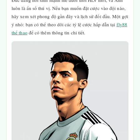
Đức đang hồi sinh mạnh mẽ dưới thời HLV mới, và Anh
luôn là ẩn số thú vị. Nếu bạn muốn đặt cược vào đội nào,
hãy xem xét phong độ gần đây và lịch sử đối đầu. Một gợi
ý nhỏ: bạn có thể theo dõi các tỷ lệ cược hấp dẫn tại
fly88
thể thao
để có thêm thông tin chi tiết.