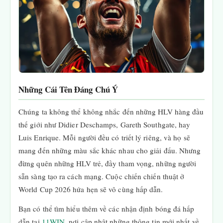
Những Cái Tên Đáng Chú Ý
Chúng ta không thể không nhắc đến những HLV hàng đầu
thế giới như Didier Deschamps, Gareth Southgate, hay
Luis Enrique. Mỗi người đều có triết lý riêng, và họ sẽ
mang đến những màu sắc khác nhau cho giải đấu. Nhưng
đừng quên những HLV trẻ, đầy tham vọng, những người
sẵn sàng tạo ra cách mạng. Cuộc chiến chiến thuật ở
World Cup 2026 hứa hẹn sẽ vô cùng hấp dẫn.
Bạn có thể tìm hiểu thêm về các nhận định bóng đá hấp
dẫn tại
11WIN
, nơi cập nhật những thông tin mới nhất về