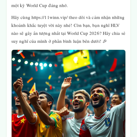
một kỳ World Cup đáng nhớ.
Hãy cùng https://11winn.vip/ theo dõi và cảm nhận những
khoảnh khắc tuyệt vời này nhé! Còn bạn, bạn nghĩ HLV
nào sẽ gây ấn tượng nhất tại World Cup 2026? Hãy chia sẻ
suy nghĩ của mình ở phần bình luận bên dưới! 🎉