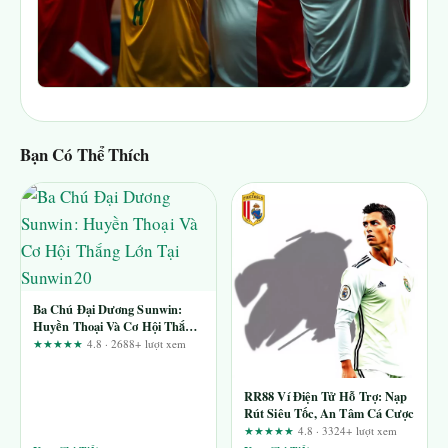
Bạn Có Thể Thích
Ba Chú Đại Dương Sunwin:
Huyền Thoại Và Cơ Hội Thắng
Lớn Tại Sunwin20
★★★★★
4.8 · 2688+ lượt xem
RR88 Ví Điện Tử Hỗ Trợ: Nạp
Rút Siêu Tốc, An Tâm Cá Cược
★★★★★
4.8 · 3324+ lượt xem