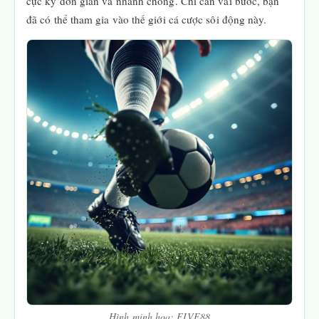
cực kỳ đơn giản và nhanh chóng. Chỉ cần vài bước, bạn
đã có thể tham gia vào thế giới cá cược sôi động này.
Hình minh hoạ: FIVE88