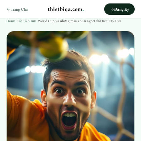
thietbiqa.com
.
Trang Chủ
Đăng Ký
Home
›
Tất Cả Game
›
World Cup và những màn so tài nghẹt thở trên FIVE88