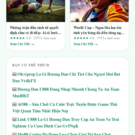
Những trận đấu sinh tử quyết
World Cup – Ngọn lửa lan tỏa
định tấm vé đi tiếp: Ai sẽ bước
tình yêu bóng đá đến từng ngóc
tiếp?
ngách trên thế giới
★★★★★
4.8 · 2357+ lượt xem
★★★★★
4.8 · 3353+ lượt xem
Xem Chi Tiết →
Xem Chi Tiết →
BẠN CÓ THỂ THÍCH
Okviptop La Gi Huong Dan Chi Tiet Cho Nguoi Moi Bat
🎰
Dau VtdkFX
Huong Dan U888 Dang Nhap Nhanh Chong Va An Toan
🎰
MmBfhT
AO88 – Sân Chơi Cá Cược Trực Tuyến Được Game Thủ
🎰
Việt Quan Tâm Nhất Hiện Nay
Link U888 La Gi Huong Dan Truy Cap An Toan Va Trai
🎰
Nghiem Ca Cuoc Dinh Cao Gv5NqK
Mu88 Casino Da Dang Lua Chon Giai Tri San Choi
🎰