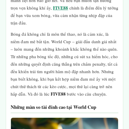
mãnh liệt hơn bao giờ hết. Và nếu bạn muốn tận hưởng
FIVE88
trọn vẹn không khí ấy,
chính là điểm đến lý tưởng
để bạn vừa xem bóng, vừa cảm nhận từng nhịp đập của
trận đấu.
Bóng đá không chỉ là môn thể thao, nó là cảm xúc, là
niềm đam mê bất tận. World Cup – giải đấu danh giá nhất
– luôn mang đến những khoảnh khắc không thể nào quên.
Từ những pha bóng tốc độ, những cú sút xa hiểm hóc, cho
đến những quyết định căng thẳng trên chấm penalty, tất cả
đều khiến trái tim người hâm mộ đập nhanh hơn. Nhưng
bạn biết không, khi bạn kết hợp niềm đam mê ấy với một
chút thử thách từ các kèo cược, mọi thứ lại càng trở nên
FIVE88
hấp dẫn. Và đó là lúc
bước vào câu chuyện.
Những màn so tài đỉnh cao tại World Cup