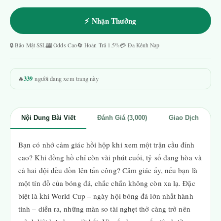
⚡ Nhận Thưởng
🔒 Bảo Mật SSL
🎰 Odds Cao
🔄 Hoàn Trả 1.5%
💳 Đa Kênh Nạp
339
🔥
người đang xem trang này
Nội Dung Bài Viết
Đánh Giá (3,000)
Giao Dịch
Bạn có nhớ cảm giác hồi hộp khi xem một trận cầu đỉnh
cao? Khi đồng hồ chỉ còn vài phút cuối, tỷ số đang hòa và
cả hai đội đều dồn lên tấn công? Cảm giác ấy, nếu bạn là
một tín đồ của bóng đá, chắc chắn không còn xa lạ. Đặc
biệt là khi World Cup – ngày hội bóng đá lớn nhất hành
tinh – diễn ra, những màn so tài nghẹt thở càng trở nên