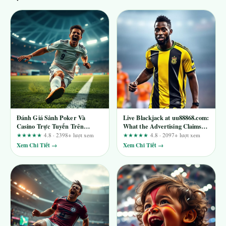
Đánh Giá Sảnh Poker Và
Live Blackjack at uu88868.com:
Casino Trực Tuyến Trên
What the Advertising Claims
8kbet4.com
Don't Tell You
★★★★★
4.8 · 2398+ lượt xem
★★★★★
4.8 · 2097+ lượt xem
Xem Chi Tiết →
Xem Chi Tiết →