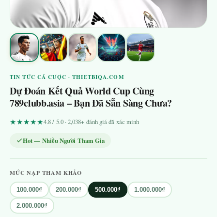
TIN TỨC CÁ CƯỢC · THIETBIQA.COM
Dự Đoán Kết Quả World Cup Cùng
789clubb.asia – Bạn Đã Sẵn Sàng Chưa?
★★★★★
4.8 / 5.0 · 2,038+ đánh giá đã xác minh
Hot — Nhiều Người Tham Gia
MỨC NẠP THAM KHẢO
100.000₫
200.000₫
500.000₫
1.000.000₫
2.000.000₫