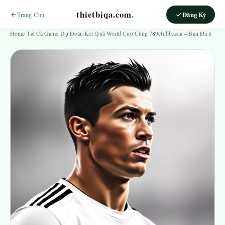
thietbiqa.com
.
Trang Chủ
Đăng Ký
Home
›
Tất Cả Game
›
Dự Đoán Kết Quả World Cup Cùng 789clubb.asia – Bạn Đã S