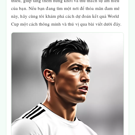
thiếu, giúp tăng thêm hứng khởi và thử thách sự am hiểu
của bạn. Nếu bạn đang tìm một nơi để thỏa mãn đam mê
này, hãy cùng tôi khám phá cách dự đoán kết quả World
Cup một cách thông minh và thú vị qua bài viết dưới đây.