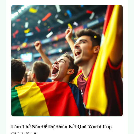
Làm Thế Nào Để Dự Đoán Kết Quả World Cup