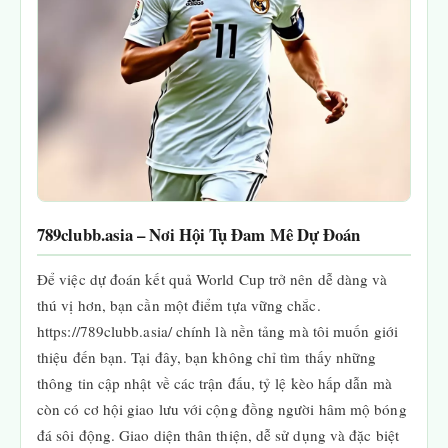
789clubb.asia – Nơi Hội Tụ Đam Mê Dự Đoán
Để việc dự đoán kết quả World Cup trở nên dễ dàng và
thú vị hơn, bạn cần một điểm tựa vững chắc.
https://789clubb.asia/ chính là nền tảng mà tôi muốn giới
thiệu đến bạn. Tại đây, bạn không chỉ tìm thấy những
thông tin cập nhật về các trận đấu, tỷ lệ kèo hấp dẫn mà
còn có cơ hội giao lưu với cộng đồng người hâm mộ bóng
đá sôi động. Giao diện thân thiện, dễ sử dụng và đặc biệt