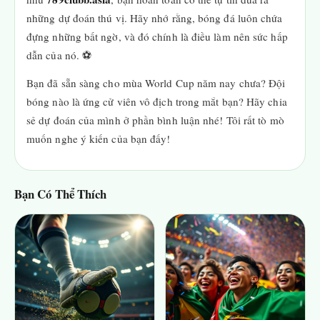
những dự đoán thú vị. Hãy nhớ rằng, bóng đá luôn chứa
đựng những bất ngờ, và đó chính là điều làm nên sức hấp
dẫn của nó. ⚽
Bạn đã sẵn sàng cho mùa World Cup năm nay chưa? Đội
bóng nào là ứng cử viên vô địch trong mắt bạn? Hãy chia
sẻ dự đoán của mình ở phần bình luận nhé! Tôi rất tò mò
muốn nghe ý kiến của bạn đấy!
Bạn Có Thể Thích