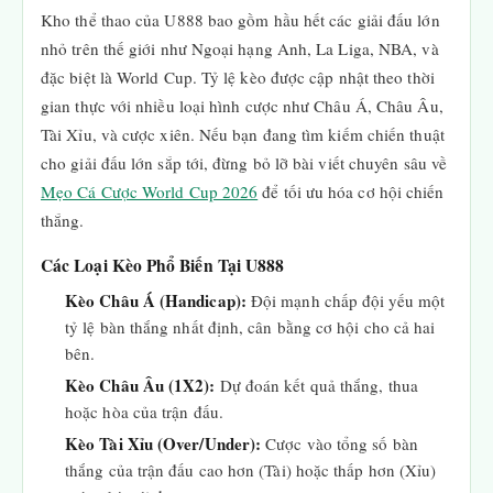
Kho thể thao của U888 bao gồm hầu hết các giải đấu lớn
nhỏ trên thế giới như Ngoại hạng Anh, La Liga, NBA, và
đặc biệt là World Cup. Tỷ lệ kèo được cập nhật theo thời
gian thực với nhiều loại hình cược như Châu Á, Châu Âu,
Tài Xỉu, và cược xiên. Nếu bạn đang tìm kiếm chiến thuật
cho giải đấu lớn sắp tới, đừng bỏ lỡ bài viết chuyên sâu về
Mẹo Cá Cược World Cup 2026
để tối ưu hóa cơ hội chiến
thắng.
Các Loại Kèo Phổ Biến Tại U888
Kèo Châu Á (Handicap):
Đội mạnh chấp đội yếu một
tỷ lệ bàn thắng nhất định, cân bằng cơ hội cho cả hai
bên.
Kèo Châu Âu (1X2):
Dự đoán kết quả thắng, thua
hoặc hòa của trận đấu.
Kèo Tài Xỉu (Over/Under):
Cược vào tổng số bàn
thắng của trận đấu cao hơn (Tài) hoặc thấp hơn (Xỉu)