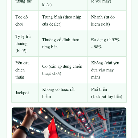
tương tác
lẻ với máy)
khác)
Tốc độ
Trung bình (theo nhịp
Nhanh (tự do
chơi
của dealer)
kiểm soát)
Tỷ lệ trả
Thường cố định theo
Đa dạng từ 92%
thưởng
từng bàn
- 98%
(RTP)
Yêu cầu
Không (chủ yếu
Có (cần áp dụng chiến
chiến
dựa vào may
thuật chơi)
thuật
mắn)
Không có hoặc rất
Phổ biến
Jackpot
hiếm
(Jackpot lũy tiến)