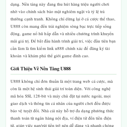
dạng. Nền tảng này đang thu hút hàng triệu người chơi
nhờ vào chính sách bảo mật nghiêm ngặt và tỷ lệ trả
thưởng cạnh tranh. Không chỉ dừng lại ở cá cược thể thao,
U888 còn mang đến trải nghiệm sòng bạc trực tiếp sống
động, game nổ hũ hấp dẫn và nhiều chương trình khuyến
mãi giá trị. Để bắt đầu hành trình giải trí, việc đầu tiên bạn
cần làm là tìm kiếm link u888 chính xác để đăng ký tài
khoản và khám phá thế giới game đỉnh cao.
Giới Thiệu Về Nền Tảng U888
U888 không chỉ đơn thuần là một trang web cá cược, mà
còn là một hệ sinh thái giải trí toàn diện. Với công nghệ
mã hóa SSL 128-bit và máy chủ đặt tại nước ngoài, mọi
giao dịch và thông tin cá nhân của người chơi đều được
bảo vệ tuyệt đối. Nhà cái này hỗ trợ đa dạng phương thức
thanh toán từ ngân hàng nội địa, ví điện tử đến tiền điện
tử, giúp việc nạp/rút tiền trở nên dễ dàng và nhanh chóng