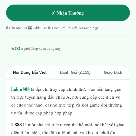
⚡ Nhận Thưởng
🔒 Bảo Mật SSL
🎰 Odds Cao
🔄 Hoàn Trả 1.5%
💳 Đa Kênh Nạp
282
🔥
người đang xem trang này
Nội Dung Bài Viết
Đánh Giá (2,159)
Giao Dịch
link u888
là địa chỉ truy cập chính thức vào nền tảng giải
trí trực tuyến hàng đầu châu Á, nơi cung cấp các dịch vụ
cá cược thể thao, casino trực tiếp và slot game đổi thưởng
uy tín, được cấp phép hợp pháp.
U888
là một nhà cái trực tuyến thế hệ mới, nổi bật với giao
diện thân thiện, tốc độ xử lý nhanh và kho trò chơi đa