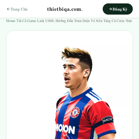
thietbiqa.com
.
Trang Chủ
Đăng Ký
Home
›
Tất Cả Game
›
Link U888: Hướng Dẫn Toàn Diện Về Nền Tảng Cá Cược Trực