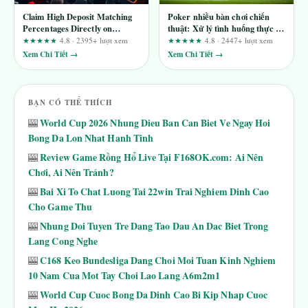
Claim High Deposit Matching
Poker nhiều bàn chơi chiến
Percentages Directly on
thuật: Xử lý tình huống thực tế
789club Today – A Complete
từng bước tại Uy88
★★★★★
4.8 · 2395+ lượt xem
★★★★★
4.8 · 2447+ lượt xem
Deposit Guide
Xem Chi Tiết →
Xem Chi Tiết →
BẠN CÓ THỂ THÍCH
World Cup 2026 Nhung Dieu Ban Can Biet Ve Ngay Hoi
🎰
Bong Da Lon Nhat Hanh Tinh
Review Game Rồng Hổ Live Tại F168OK.com: Ai Nên
🎰
Chơi, Ai Nên Tránh?
Bai Xi To Chat Luong Tai 22win Trai Nghiem Dinh Cao
🎰
Cho Game Thu
Nhung Doi Tuyen Tre Dang Tao Dau An Dac Biet Trong
🎰
Lang Cong Nghe
C168 Keo Bundesliga Dang Choi Moi Tuan Kinh Nghiem
🎰
10 Nam Cua Mot Tay Choi Lao Lang A6m2m1
World Cup Cuoc Bong Da Dinh Cao Bi Kip Nhap Cuoc
🎰