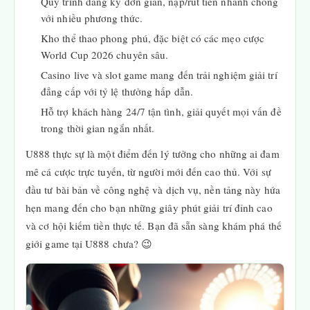
Quy trình đăng ký đơn giản, nạp/rút tiền nhanh chóng
với nhiều phương thức.
Kho thể thao phong phú, đặc biệt có các mẹo cược
World Cup 2026 chuyên sâu.
Casino live và slot game mang đến trải nghiệm giải trí
đẳng cấp với tỷ lệ thưởng hấp dẫn.
Hỗ trợ khách hàng 24/7 tận tình, giải quyết mọi vấn đề
trong thời gian ngắn nhất.
U888 thực sự là một điểm đến lý tưởng cho những ai đam
mê cá cược trực tuyến, từ người mới đến cao thủ. Với sự
đầu tư bài bản về công nghệ và dịch vụ, nền tảng này hứa
hẹn mang đến cho bạn những giây phút giải trí đỉnh cao
và cơ hội kiếm tiền thực tế. Bạn đã sẵn sàng khám phá thế
giới game tại U888 chưa? 😉