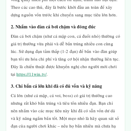
Theo các cao thủ, đây là bước khởi đầu an toàn để xây
dựng nguồn vốn trước khi chuyển sang mục tiêu lớn hơn.
2. Nhắm vào đàn cá bơi chậm và đông đúc
Đàn cá bơi chậm (như cá mập con, cá đuối nhỏ) thường có
giá trị thưởng vừa phải và dễ bắn trúng nhiều con cùng
lúc. Sử dụng đạn tầm thấp (1-2 đạn) để bắn vào đàn giúp
bạn tối ưu hóa chi phí và tăng cơ hội nhận thưởng liên tục.
Đây là chiến thuật được khuyến nghị cho người mới chơi
tại
https://11win.tv/
.
3. Chỉ bắn cá lớn khi đã có đủ vốn và kỹ năng
Cá lớn (như cá mập, cá voi, boss) có giá trị thưởng cao
nhưng rất khó bắn trúng và tiêu tốn nhiều đạn. Bạn chỉ
nên nhắm vào các mục tiêu này khi đã có sẵn vốn dư dả
và kỹ năng ngắm bắn tốt. Một mẹo nhỏ là hãy quan sát số
đạn của người chơi khác – nếu họ bắn nhiều mà chưa hạ