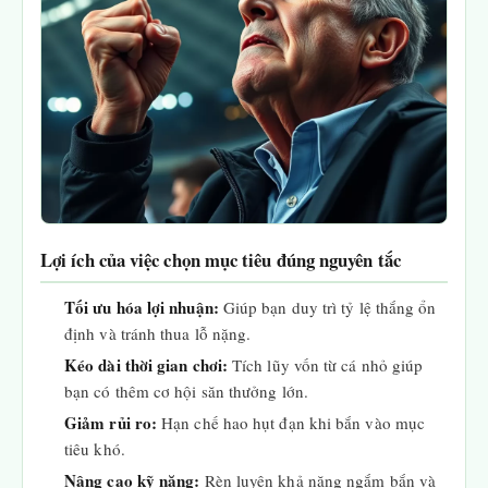
Lợi ích của việc chọn mục tiêu đúng nguyên tắc
Tối ưu hóa lợi nhuận:
Giúp bạn duy trì tỷ lệ thắng ổn
định và tránh thua lỗ nặng.
Kéo dài thời gian chơi:
Tích lũy vốn từ cá nhỏ giúp
bạn có thêm cơ hội săn thưởng lớn.
Giảm rủi ro:
Hạn chế hao hụt đạn khi bắn vào mục
tiêu khó.
Nâng cao kỹ năng:
Rèn luyện khả năng ngắm bắn và