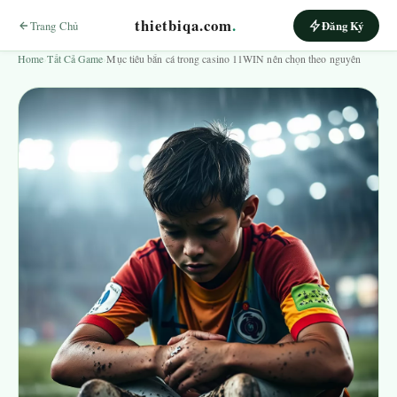
thietbiqa.com
.
Trang Chủ
Đăng Ký
Home
›
Tất Cả Game
›
Mục tiêu bắn cá trong casino 11WIN nên chọn theo nguyên