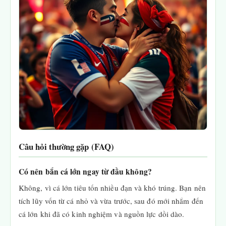
Câu hỏi thường gặp (FAQ)
Có nên bắn cá lớn ngay từ đầu không?
Không, vì cá lớn tiêu tốn nhiều đạn và khó trúng. Bạn nên
tích lũy vốn từ cá nhỏ và vừa trước, sau đó mới nhắm đến
cá lớn khi đã có kinh nghiệm và nguồn lực dồi dào.