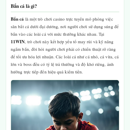
Bắn cá là gì?
Bắn cá
là một trò chơi casino trực tuyến mô phỏng việc
săn bắt cá dưới đại dương, nơi người chơi sử dụng súng để
bắn vào các loài cá với mức thưởng khác nhau. Tại
11WIN
, trò chơi này kết hợp yếu tố may rủi và kỹ năng
ngắm bắn, đòi hỏi người chơi phải có chiến thuật rõ ràng
để tối ưu hóa lợi nhuận. Các loài cá như cá nhỏ, cá vừa, cá
lớn và boss đều có tỷ lệ trả thưởng và độ khó riêng, ảnh
hưởng trực tiếp đến hiệu quả kiếm tiền.