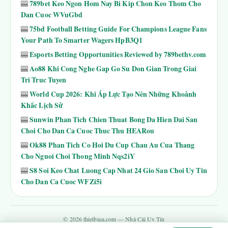
789bet Keo Ngon Hom Nay Bi Kip Chon Keo Thom Cho
🎰
Dan Cuoc WVuGbd
75bd Football Betting Guide For Champions League Fans
🎰
Your Path To Smarter Wagers HpB3Q1
Esports Betting Opportunities Reviewed by 789bethv.com
🎰
Ao88 Khi Cong Nghe Gap Go Su Don Gian Trong Giai
🎰
Tri Truc Tuyen
World Cup 2026: Khi Áp Lực Tạo Nên Những Khoảnh
🎰
Khắc Lịch Sử
Sunwin Phan Tich Chien Thuat Bong Da Hien Dai San
🎰
Choi Cho Dan Ca Cuoc Thuc Thu HEARou
Ok88 Phan Tich Co Hoi Du Cup Chau Au Cua Thang
🎰
Cho Nguoi Choi Thong Minh Nqs2iY
S8 Soi Keo Chat Luong Cap Nhat 24 Gio San Choi Uy Tin
🎰
Cho Dan Ca Cuoc WFZi5i
© 2026 thietbiqa.com — Nhà Cái Uy Tín