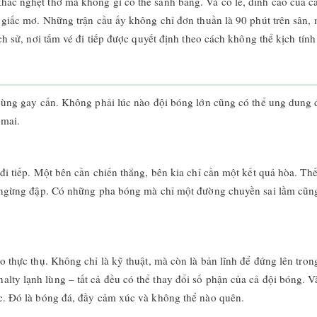
c nghẹt thở mà không gì có thể sánh bằng. Và có lẽ, đỉnh cao của cảm
 giấc mơ. Những trận cầu ấy không chỉ đơn thuần là 90 phút trên sân, 
ch sử, nơi tấm vé đi tiếp được quyết định theo cách không thể kịch tính
cùng gay cấn. Không phải lúc nào đội bóng lớn cũng có thể ung dung đ
 mai.
đi tiếp. Một bên cần chiến thắng, bên kia chỉ cần một kết quả hòa. T
hư ngừng đập. Có những pha bóng mà chỉ một đường chuyền sai lầm cũn
o thực thụ. Không chỉ là kỹ thuật, mà còn là bản lĩnh để đứng lên tro
 lạnh lùng – tất cả đều có thể thay đổi số phận của cả đội bóng. Và k
c. Đó là bóng đá, đầy cảm xúc và không thể nào quên.