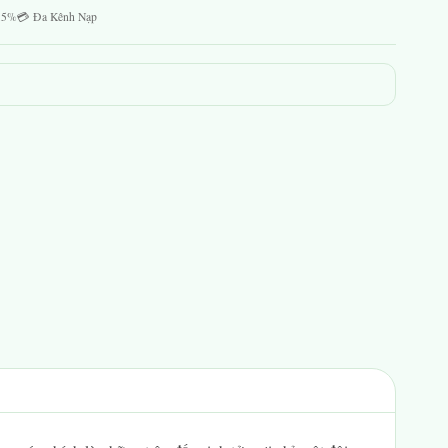
1.5%
💳 Đa Kênh Nạp