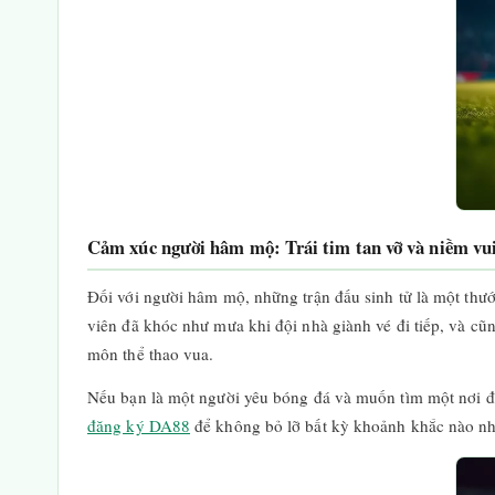
Cảm xúc người hâm mộ: Trái tim tan vỡ và niềm vui
Đối với người hâm mộ, những trận đấu sinh tử là một thư
viên đã khóc như mưa khi đội nhà giành vé đi tiếp, và cũ
môn thể thao vua.
Nếu bạn là một người yêu bóng đá và muốn tìm một nơi đ
đăng ký DA88
để không bỏ lỡ bất kỳ khoảnh khắc nào nh