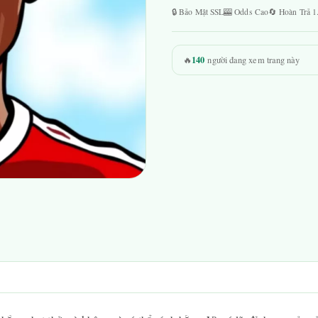
🔒 Bảo Mật SSL
🎰 Odds Cao
🔄 Hoàn Trả 
140
🔥
người đang xem trang này