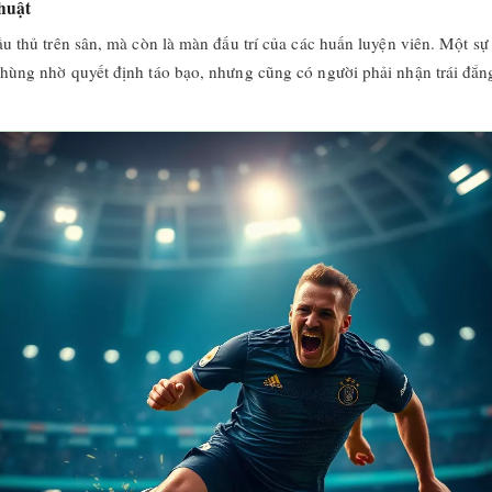
huật
u thủ trên sân, mà còn là màn đấu trí của các huấn luyện viên. Một sự 
ùng nhờ quyết định táo bạo, nhưng cũng có người phải nhận trái đắng vì