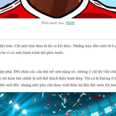
Hình minh hoạ:
DA88
t hơn. Chỉ một trận thua là tất cả kết thúc. Những trận đấu sinh tử ở g
òn vì cả một hành trình dài phía trước.
hiệp phụ. Đôi chân các cầu thủ trở nên nặng nề, nhưng ý chí thì vẫn
t sút luân lưu chính là nơi thử thách thần kinh thép. Tôi cá là không í
hủ suốt đời, nhưng một pha cứu thua xuất thần lại đưa thủ môn lên hà