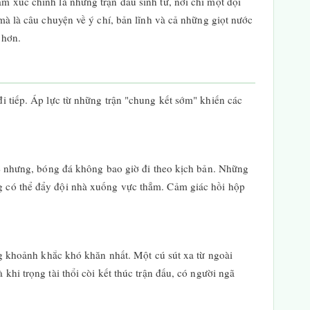
 xúc chính là những trận đấu sinh tử, nơi chỉ một đội
mà là câu chuyện về ý chí, bản lĩnh và cả những giọt nước
 hơn.
i tiếp. Áp lực từ những trận "chung kết sớm" khiến các
hế nhưng, bóng đá không bao giờ đi theo kịch bản. Những
g có thể đẩy đội nhà xuống vực thẳm. Cảm giác hồi hộp
ng khoảnh khắc khó khăn nhất. Một cú sút xa từ ngoài
hi trọng tài thổi còi kết thúc trận đấu, có người ngã