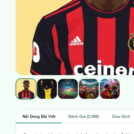
Nội Dung Bài Viết
Đánh Giá (2,588)
Giao Dịch