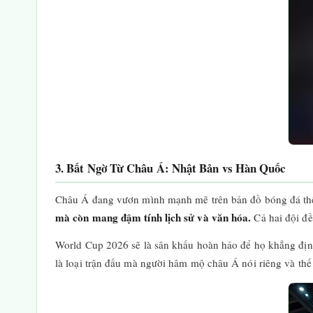
3. Bất Ngờ Từ Châu Á: Nhật Bản vs Hàn Quốc
Châu Á đang vươn mình mạnh mẽ trên bản đồ bóng đá thế g
mà còn mang đậm tính lịch sử và văn hóa.
Cả hai đội đề
World Cup 2026 sẽ là sân khấu hoàn hảo để họ khẳng địn
là loại trận đấu mà người hâm mộ châu Á nói riêng và th