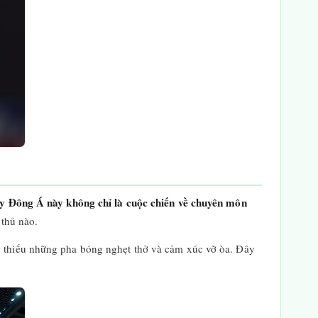
y Đông Á này không chỉ là cuộc chiến về chuyên môn
 thủ nào.
 thiếu những pha bóng nghẹt thở và cảm xúc vỡ òa. Đây