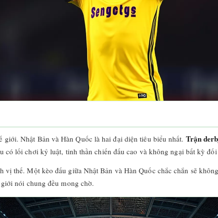
Trận derb
iới. Nhật Bản và Hàn Quốc là hai đại diện tiêu biểu nhất.
u có lối chơi kỷ luật, tinh thần chiến đấu cao và không ngại bất kỳ đối
h vị thế. Một kèo đấu giữa Nhật Bản và Hàn Quốc chắc chắn sẽ không
ế giới nói chung đều mong chờ.