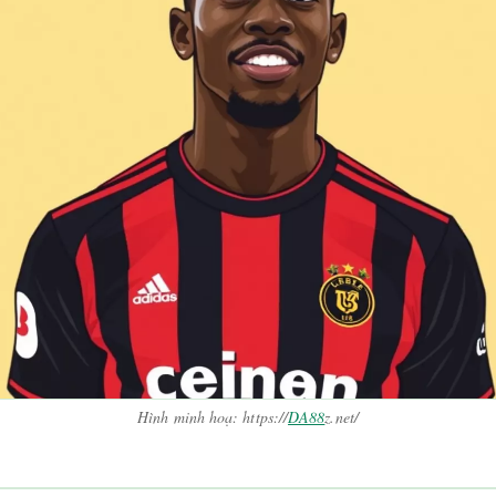
Hình minh hoạ: https://
DA88
z.net/