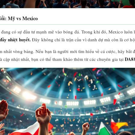
ổi: Mỹ vs Mexico
 đang có sự đầu tư mạnh mẽ vào bóng đá. Trong khi đó, Mexico luôn
đầy nhiệt huyết.
Đây không chỉ là trận cầu vì danh dự mà còn là cơ hộ
m nhất vòng bảng. Nếu bạn là người mới tìm hiểu về cá cược, hãy bắt 
DA8
à cập nhật nhất, bạn có thể tham khảo thêm từ các chuyên gia tại