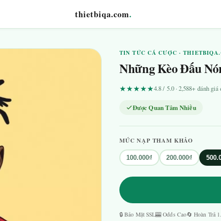
thietbiqa.com
.
TIN TỨC CÁ CƯỢC · THIETBIQ
Những Kèo Đấu Nón
★★★★★
4.8 / 5.0 · 2,588+ đánh gi
Được Quan Tâm Nhiều
MỨC NẠP THAM KHẢO
100.000₫
200.000₫
500.
🔒 Bảo Mật SSL
🎰 Odds Cao
🔄 Hoàn Trả 