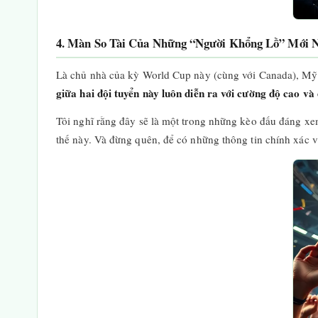
4. Màn So Tài Của Những “Người Khổng Lồ” Mới N
Là chủ nhà của kỳ World Cup này (cùng với Canada), Mỹ
giữa hai đội tuyển này luôn diễn ra với cường độ cao và 
Tôi nghĩ rằng đây sẽ là một trong những kèo đấu đáng xe
thế này. Và đừng quên, để có những thông tin chính xác v