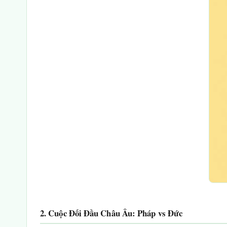
2. Cuộc Đối Đầu Châu Âu: Pháp vs Đức