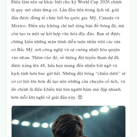
Điều làm nên sự khác biệt cho kỳ World Cup 2026 chính
là quy mô chưa từng có. Lần đầu tiên trong lịch sử, giải
đấu được đồng tổ chức bởi ba quốc gia: Mỹ, Canada và
Mexico. Điều này không chỉ mở rộng bản đồ bóng đá, mà
còn tạo ra một sự kết hợp văn hóa độc đáo. Bạn sẽ được
chứng kiến những màn trình diễn mãn nhãn trên các sân
cỏ Bắc Mỹ, nơi công nghệ và sự cuồng nhiệt hòa quyện
vào nhau. Thêm vào đó, số lượng đội tuyển tham dự đã
được nâng lên 48, hứa hẹn mang đến nhiều bất ngờ và
kịch tính hơn bao giờ hết. Những đội bóng “chiếu dưới” sẽ
có cơ hội lớn hơn để tạo nên những câu chuyện cổ tích, và
đó chính là điều khiến trái tim người hâm mộ đập nhanh
hơn mỗi khi nghĩ về giải đấu này. 😍