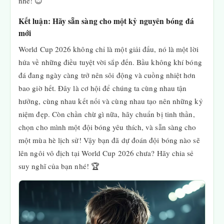
nhé! 😊
Kết luận: Hãy sẵn sàng cho một kỷ nguyên bóng đá
mới
World Cup 2026 không chỉ là một giải đấu, nó là một lời
hứa về những điều tuyệt vời sắp đến. Bầu không khí bóng
đá đang ngày càng trở nên sôi động và cuồng nhiệt hơn
bao giờ hết. Đây là cơ hội để chúng ta cùng nhau tận
hưởng, cùng nhau kết nối và cùng nhau tạo nên những kỷ
niệm đẹp. Còn chần chừ gì nữa, hãy chuẩn bị tinh thần,
chọn cho mình một đội bóng yêu thích, và sẵn sàng cho
một mùa hè lịch sử! Vậy bạn đã dự đoán đội bóng nào sẽ
lên ngôi vô địch tại World Cup 2026 chưa? Hãy chia sẻ
suy nghĩ của bạn nhé! 🏆