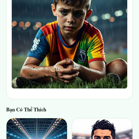
Bạn Có Thể Thích