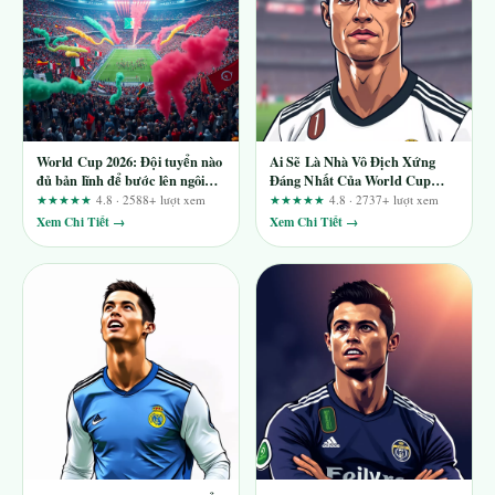
World Cup 2026: Đội tuyển nào
Ai Sẽ Là Nhà Vô Địch Xứng
đủ bản lĩnh để bước lên ngôi
Đáng Nhất Của World Cup
vương?
2026?
★★★★★
4.8 · 2588+ lượt xem
★★★★★
4.8 · 2737+ lượt xem
Xem Chi Tiết →
Xem Chi Tiết →