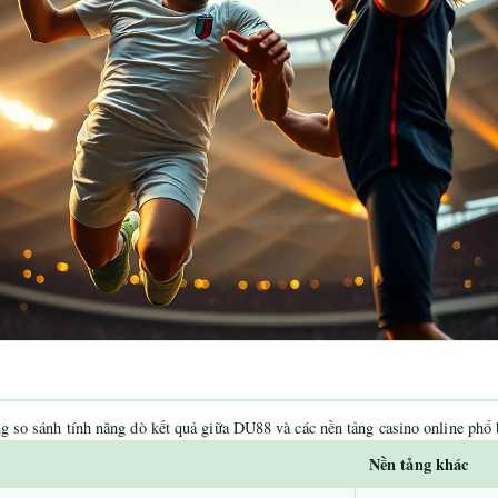
g so sánh tính năng dò kết quả giữa DU88 và các nền tảng casino online phổ 
Nền tảng khác