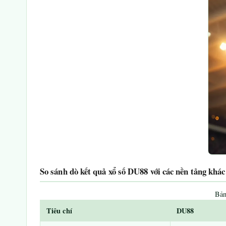
So sánh dò kết quả xổ số DU88 với các nền tảng khác
Bản
Tiêu chí
DU88