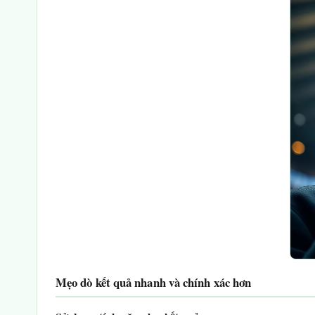
Mẹo dò kết quả nhanh và chính xác hơn