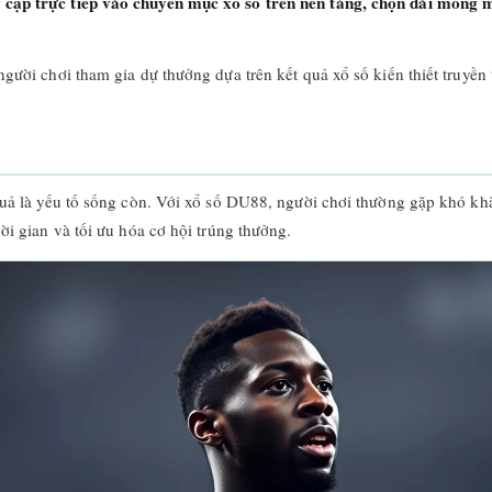
y cập trực tiếp vào chuyên mục xổ số trên nền tảng, chọn đài mong 
 người chơi tham gia dự thưởng dựa trên kết quả xổ số kiến thiết truyền
 quả là yếu tố sống còn. Với xổ số DU88, người chơi thường gặp khó khă
ời gian và tối ưu hóa cơ hội trúng thưởng.