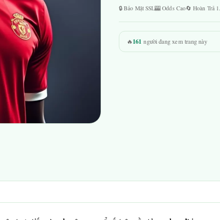
🔒 Bảo Mật SSL
🎰 Odds Cao
🔄 Hoàn Trả 
161
🔥
người đang xem trang này