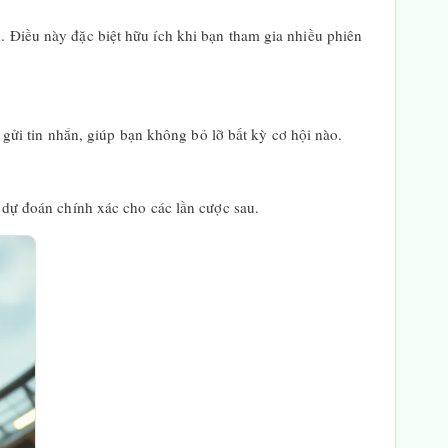
 Điều này đặc biệt hữu ích khi bạn tham gia nhiều phiên
 gửi tin nhắn, giúp bạn không bỏ lỡ bất kỳ cơ hội nào.
 dự đoán chính xác cho các lần cược sau.