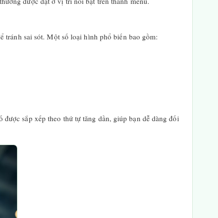
thường được đặt ở vị trí nổi bật trên thanh menu.
tránh sai sót. Một số loại hình phổ biến bao gồm:
số được sắp xếp theo thứ tự tăng dần, giúp bạn dễ dàng đối