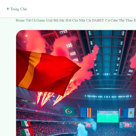
Trang Chủ
Home
›
Tất Cả Game
›
Giải Mã Sức Hút Của Nhà Cái DABET: Cá Cược Thể Thao 