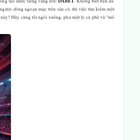
DABET
óng tạo được tiếng vang lớn:
. Không biết bạn đã
ngược dòng ngoạn mục trên sân cỏ, thì việc tìm kiếm một
nh này? Hãy cùng tôi ngồi xuống, pha một ly cà phê và "mổ