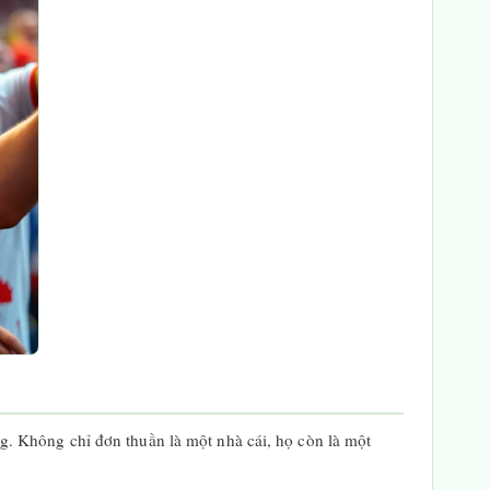
ng. Không chỉ đơn thuần là một nhà cái, họ còn là một