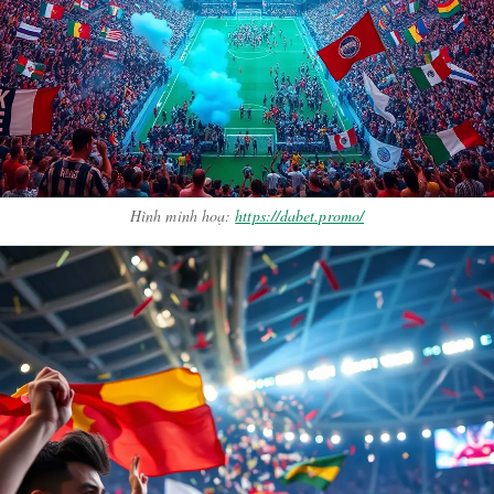
Hình minh hoạ:
https://dabet.promo/