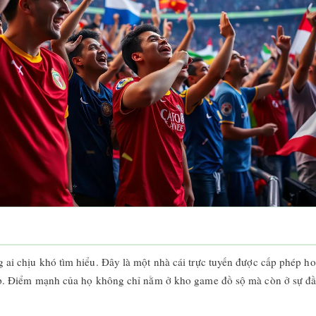
g ai chịu khó tìm hiểu. Đây là một nhà cái trực tuyến được cấp phép 
ấp. Điểm mạnh của họ không chỉ nằm ở kho game đồ sộ mà còn ở sự đầu t