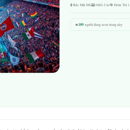
🔒 Bảo Mật SSL
🎰 Odds Cao
🔄 Hoàn Trả 
189
🔥
người đang xem trang này