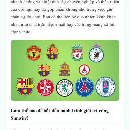
nhanh chóng và nhiệt tình. Sự chuyên nghiệp và thân thiện
của đội ngũ này đã góp phần không nhỏ trong việc giữ
chân người chơi. Bạn có thể liên hệ qua nhiều kênh khác
nhau như chat trực tiếp, email hay các trang mạng xã hội
chính thức.
Làm thế nào để bắt đầu hành trình giải trí cùng
Sunwin?