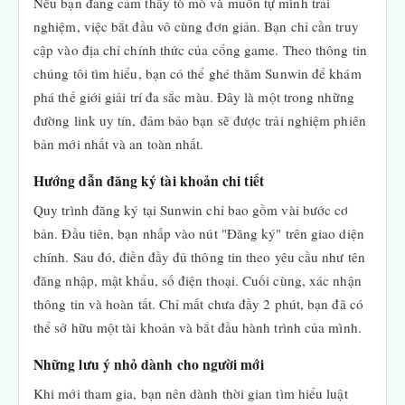
Nếu bạn đang cảm thấy tò mò và muốn tự mình trải
nghiệm, việc bắt đầu vô cùng đơn giản. Bạn chỉ cần truy
cập vào địa chỉ chính thức của cổng game. Theo thông tin
chúng tôi tìm hiểu, bạn có thể ghé thăm Sunwin để khám
phá thế giới giải trí đa sắc màu. Đây là một trong những
đường link uy tín, đảm bảo bạn sẽ được trải nghiệm phiên
bản mới nhất và an toàn nhất.
Hướng dẫn đăng ký tài khoản chi tiết
Quy trình đăng ký tại Sunwin chỉ bao gồm vài bước cơ
bản. Đầu tiên, bạn nhấp vào nút "Đăng ký" trên giao diện
chính. Sau đó, điền đầy đủ thông tin theo yêu cầu như tên
đăng nhập, mật khẩu, số điện thoại. Cuối cùng, xác nhận
thông tin và hoàn tất. Chỉ mất chưa đầy 2 phút, bạn đã có
thể sở hữu một tài khoản và bắt đầu hành trình của mình.
Những lưu ý nhỏ dành cho người mới
Khi mới tham gia, bạn nên dành thời gian tìm hiểu luật