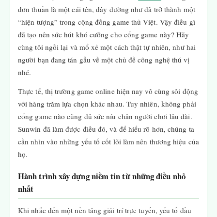
đơn thuần là một cái tên, đây dường như đã trở thành một
“hiện tượng” trong cộng đồng game thủ Việt. Vậy điều gì
đã tạo nên sức hút khó cưỡng cho cổng game này? Hãy
cùng tôi ngồi lại và mổ xẻ một cách thật tự nhiên, như hai
người bạn đang tán gẫu về một chủ đề công nghệ thú vị
nhé.
Thực tế, thị trường game online hiện nay vô cùng sôi động
với hàng trăm lựa chọn khác nhau. Tuy nhiên, không phải
cổng game nào cũng đủ sức níu chân người chơi lâu dài.
Sunwin đã làm được điều đó, và để hiểu rõ hơn, chúng ta
cần nhìn vào những yếu tố cốt lõi làm nên thương hiệu của
họ.
Hành trình xây dựng niềm tin từ những điều nhỏ
nhất
Khi nhắc đến một nền tảng giải trí trực tuyến, yếu tố đầu