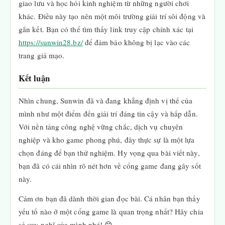
giao lưu và học hỏi kinh nghiệm từ những người chơi
khác. Điều này tạo nên một môi trường giải trí sôi động và
gắn kết. Bạn có thể tìm thấy link truy cập chính xác tại
https://sunwin28.bz/
để đảm bảo không bị lạc vào các
trang giả mạo.
Kết luận
Nhìn chung, Sunwin đã và đang khẳng định vị thế của
mình như một điểm đến giải trí đáng tin cậy và hấp dẫn.
Với nền tảng công nghệ vững chắc, dịch vụ chuyên
nghiệp và kho game phong phú, đây thực sự là một lựa
chọn đáng để bạn thử nghiệm. Hy vọng qua bài viết này,
bạn đã có cái nhìn rõ nét hơn về cổng game đang gây sốt
này.
Cảm ơn bạn đã dành thời gian đọc bài. Cá nhân bạn thấy
yếu tố nào ở một cổng game là quan trọng nhất? Hãy chia
sẻ suy nghĩ của mình nhé! 😊