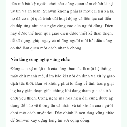
tiên mà bất kỳ người chơi nào cũng quan tâm chính là sự
uy tín và an toàn. Sunwin không phải là một cái tên xa lạ,
họ đã có một quá trình dài hoạt động và liên tục cải tiến
để đáp ứng nhu cầu ngày càng cao của người dùng. Điều
này được thể hiện qua giao diện được thiết kế thân thiện,
dễ sử dụng, giúp ngay cả những người mới bắt đầu cũng
có thể làm quen một cách nhanh chóng.
Nền tảng công nghệ vững chắc
Đứng sau sự mượt mà của từng thao tác là một hệ thống
máy chủ mạnh mẽ, đảm bảo kết nối ổn định và xử lý giao
dịch tức thời. Bạn sẽ không phải lo lắng về tình trạng giật
lag hay gián đoạn giữa chừng khi đang tham gia các trò
chơi yêu thích. Công nghệ mã hóa hiện đại cũng được áp
dụng để bảo vệ thông tin cá nhân và tài khoản của người
chơi một cách tuyệt đối. Đây chính là nền tảng vững chắc
để Sunwin xây dựng lòng tin với cộng đồng.