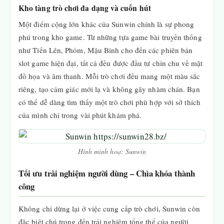
Kho tàng trò chơi đa dạng và cuốn hút
Một điểm cộng lớn khác của Sunwin chính là sự phong
phú trong kho game. Từ những tựa game bài truyền thống
như Tiến Lên, Phỏm, Mậu Binh cho đến các phiên bản
slot game hiện đại, tất cả đều được đầu tư chỉn chu về mặt
đồ họa và âm thanh. Mỗi trò chơi đều mang một màu sắc
riêng, tạo cảm giác mới lạ và không gây nhàm chán. Bạn
có thể dễ dàng tìm thấy một trò chơi phù hợp với sở thích
của mình chỉ trong vài phút khám phá.
Hình minh hoạ: Sunwin
Tối ưu trải nghiệm người dùng – Chìa khóa thành
công
Không chỉ dừng lại ở việc cung cấp trò chơi, Sunwin còn
đặc biệt chú trọng đến trải nghiệm tổng thể của người